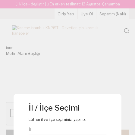
İl/İlçe - değiştir
|
En erken teslimat:
12 Ağustos, Çarşamba
Giriş Yap
Üye Ol
Sepetim (
NaN
)
form
Metin Alanı Başlığı
İl / İlçe Seçimi
Lütfen il ve ilçe seçiminizi yapınız.
İl