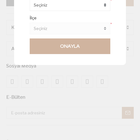
İptal
Gönder
*
İlçe
*
Kurumsal
ONAYLA
Alışveriş
Sosyal Medya
E-Bülten