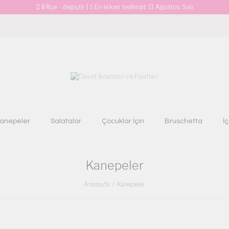
İl/İlçe - değiştir
|
En erken teslimat:
11 Ağustos, Salı
anepeler
Salatalar
Çocuklar İçin
Bruschetta
İ
Kanepeler
Anasayfa
Kanepeler