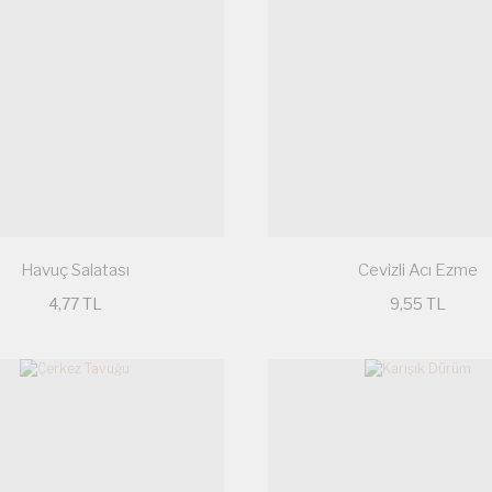
Havuç Salatası
Cevizli Acı Ezme
4,77 TL
9,55 TL