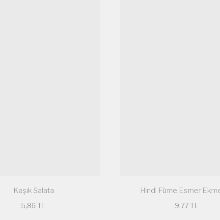
Kaşık Salata
Hindi Füme Esmer Ekm
5,86 TL
9,77 TL