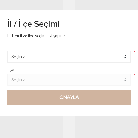
İl / İlçe Seçimi
Lütfen il ve ilçe seçiminizi yapınız.
İl
*
Salamlı Kanepe
Pesto Kanepe
17,19 TL
17,19 TL
İlçe
*
ONAYLA