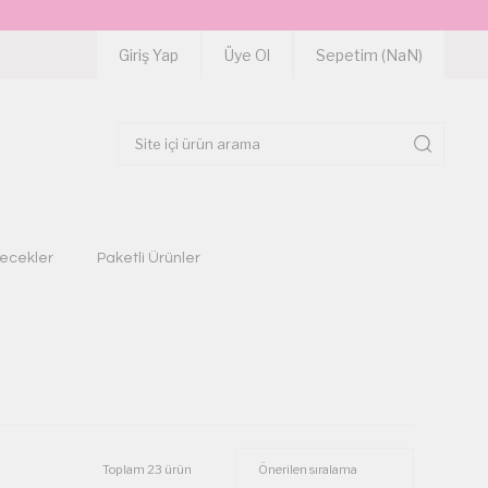
Giriş Yap
Üye Ol
Sepetim (
NaN
)
çecekler
Paketli Ürünler
Toplam 23 ürün