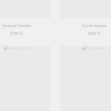
Ananaslı Cheddar
Fiyonk Kanepe
17,19 TL
14,32 TL