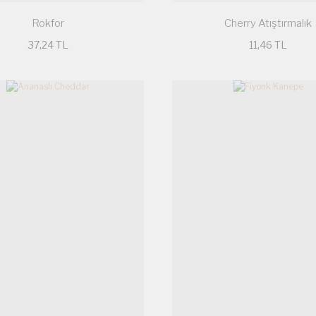
Rokfor
Cherry Atıştırmalık
37,24 TL
11,46 TL