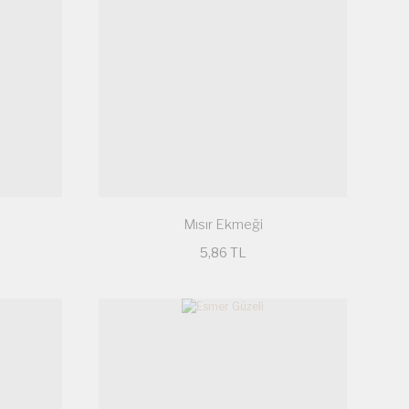
Mısır Ekmeği
5,86 TL