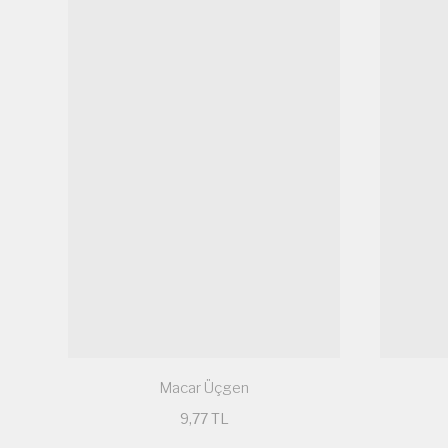
Macar Üçgen
9,77 TL