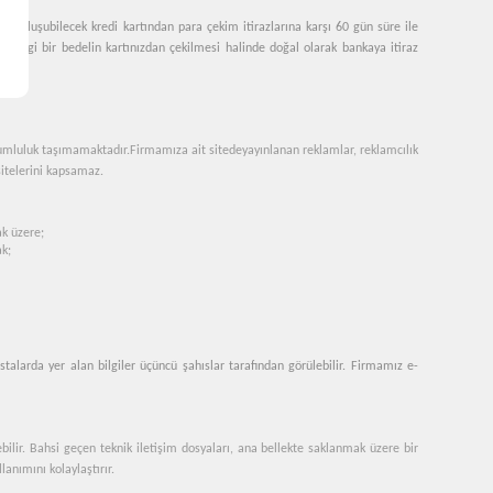
 ile oluşubilecek kredi kartından para çekim itirazlarına karşı 60 gün süre ile
erhangi bir bedelin kartınızdan çekilmesi halinde doğal olarak bankaya itiraz
orumluluk taşımamaktadır.
Firmamıza ait sitede
yayınlanan reklamlar, reklamcılık
 sitelerini kapsamaz.
ak üzere;
ak;
stalarda yer alan bilgiler üçüncü şahıslar tarafından görülebilir. Firmamız e-
ebilir. Bahsi geçen teknik iletişim dosyaları, ana bellekte saklanmak üzere bir
lanımını kolaylaştırır.