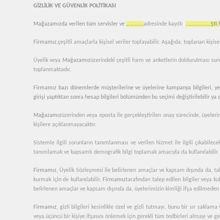
GİZLİLİK VE GÜVENLİK POLİTİKASI
Mağazamızda verilen tüm servisler ve
,…………
adresinde kayıtlı
……………….Şti.
Firmamız,
çeşitli amaçlarla kişisel veriler toplayabilir. Aşağıda, toplanan kişise
Üyelik veya
Mağazamız
üzerindeki çeşitli form ve anketlerin doldurulması sureti
toplanmaktadır.
Firmamız bazı dönemlerde müşterilerine ve üyelerine kampanya bilgileri, yeni
girişi yaptıktan sonra hesap bilgileri bölümünden bu seçimi değiştirilebilir ya d
Mağazamız
üzerinden veya eposta ile gerçekleştirilen onay sürecinde, üyeler
kişilere açıklanmayacaktır.
Sistemle ilgili sorunların tanımlanması ve verilen hizmet ile ilgili çıkabilec
tanımlamak ve kapsamlı demografik bilgi toplamak amacıyla da kullanılabilir.
Firmamız
, Üyelik Sözleşmesi ile belirlenen amaçlar ve kapsam dışında da, tale
kurmak için de kullanılabilir.
Firmamız
tarafından talep edilen bilgiler veya ku
belirlenen amaçlar ve kapsam dışında da, üyelerimizin kimliği ifşa edilmeden çe
Firmamız
, gizli bilgileri kesinlikle özel ve gizli tutmayı, bunu bir sır sak
veya üçüncü bir kişiye ifşasını önlemek için gerekli tüm tedbirleri almayı ve 