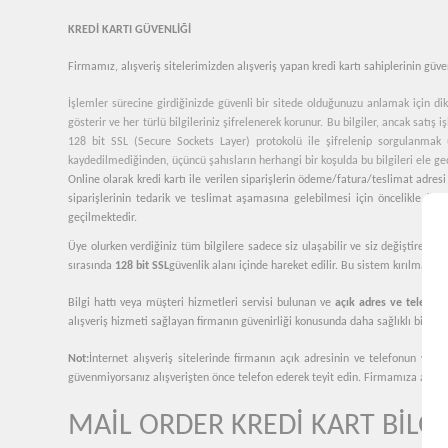
KREDİ KARTI GÜVENLİĞİ
Firmamız
, alışveriş sitelerimizden alışveriş yapan kredi kartı sahiplerinin güv
İşlemler sürecine girdiğinizde güvenli bir sitede olduğunuzu anlamak için dikk
gösterir ve her türlü bilgileriniz şifrelenerek korunur. Bu bilgiler, ancak satış i
128 bit SSL (Secure Sockets Layer) protokolü ile şifrelenip sorgulanmak üzer
kaydedilmediğinden, üçüncü şahısların herhangi bir koşulda bu bilgileri ele ge
Online olarak kredi kartı ile verilen siparişlerin ödeme/fatura/teslimat adresi 
siparişlerinin tedarik ve teslimat aşamasına gelebilmesi için öncelikle finan
geçilmektedir.
Üye olurken verdiğiniz tüm bilgilere sadece siz ulaşabilir ve siz değiştirebilir
sırasında
128 bit SSL
güvenlik alanı içinde hareket edilir. Bu sistem kırılması
Bilgi hattı veya müşteri hizmetleri servisi bulunan ve
açık adres ve telefon b
alışveriş hizmeti sağlayan firmanın güvenirliği konusunda daha sağlıklı bilgi ed
Not:
İnternet alışveriş sitelerinde firmanın açık adresinin ve telefonun yer
güvenmiyorsanız alışverişten önce telefon ederek teyit edin. Firmamıza ait tüm 
MAİL ORDER KREDİ KART BİLGİ