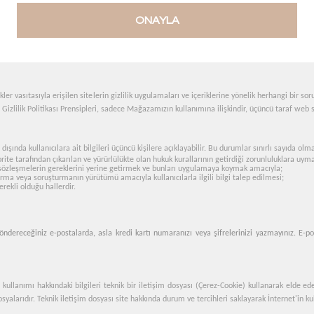
lgileriniz firmamız tarafından gizlilik prensibine göre saklanacaktır. Bu bilgiler olası banka
ONAYLA
deli karşılığında bize göndereceğiniz tarafınızdan onaylı mail-order formu bedeli dışında h
maktadır.
ler vasıtasıyla erişilen sitelerin gizlilik uygulamaları ve içeriklerine yönelik herhangi bir s
ki Gizlilik Politikası Prensipleri, sadece Mağazamızın kullanımına ilişkindir, üçüncü taraf web
 dışında kullanıcılara ait bilgileri üçüncü kişilere açıklayabilir. Bu durumlar sınırlı sayıda olm
te tarafından çıkarılan ve yürürlülükte olan hukuk kurallarının getirdiği zorunluluklara uym
 sözleşmelerin gereklerini yerine getirmek ve bunları uygulamaya koymak amacıyla;
tırma veya soruşturmanın yürütümü amacıyla kullanıcılarla ilgili bilgi talep edilmesi;
erekli olduğu hallerdir.
öndereceğiniz e-postalarda, asla kredi kartı numaranızı veya şifrelerinizi yazmayınız. E-po
kullanımı hakkındaki bilgileri teknik bir iletişim dosyası (Çerez-Cookie) kullanarak elde ed
yalarıdır. Teknik iletişim dosyası site hakkında durum ve tercihleri saklayarak İnternet'in kul