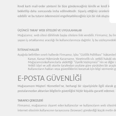
Kredi kartı mail-order yöntemi ile bize göndereceğiniz kimlik ve kredi kart bi
bekletilip daha sonrasında imha edilmektedir. Sipariş ettiğiniz ürünlerin be
edebilir ve bu tutarın ödenmesini engelleyebileceğiniz için bir risk oluşturma
ÜÇÜNCÜ TARAF WEB SİTELERİ VE UYGULAMALAR
Mağazamız, web sitesi dâhilinde başka sitelere link verebilir. Firmamız, bu link
yapan iş ortaklarımız aracılığı ile kullanıcılarımıza dağıtılır. İş bu sözleşmede
İSTİSNAİ HALLER
Aşağıda belirtilen sınırlı hallerde Firmamız, işbu "Gizlilik Politikası" hükümleri
Kanun, Kanun Hükmünde Kararname, Yönetmelik v.b. yetkili hukuki otori
Mağazamızınkullanıcılarla akdettiği "Üyelik Sözleşmesi"'nin ve diğer
Yetkili idari ve adli otorite tarafından usulüne göre yürütülen bir araş
Kullanıcıların hakları veya güvenliklerini korumak için bilgi vermenin g
E-POSTA GÜVENLİĞİ
Mağazamızın Müşteri Hizmetleri’ne, herhangi bir siparişinizle ilgili olarak g
postalarınızdan aktarılan bilgilerin güvenliğini hiçbir koşulda garanti edemez.
TARAYICI ÇEREZLERİ
Firmamız, mağazamızı ziyaret eden kullanıcılar ve kullanıcıların web sitesini 
internet sitesinin kullanıcının tarayıcısına (browser) gönderdiği küçük metin dos