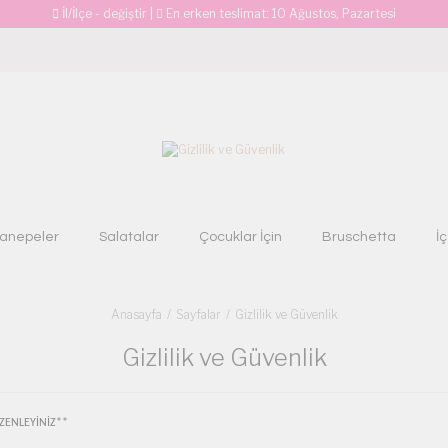
İl/İlçe - değiştir
|
En erken teslimat:
10 Ağustos, Pazartesi
anepeler
Salatalar
Çocuklar İçin
Bruschetta
İ
Anasayfa
Sayfalar
Gizlilik ve Güvenlik
Gizlilik ve Güvenlik
ZENLEYİNİZ**