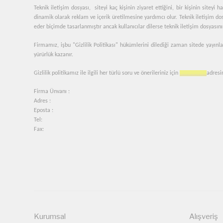
Teknik iletişim dosyası, siteyi kaç kişinin ziyaret ettiğini, bir kişinin siteyi
dinamik olarak reklam ve içerik üretilmesine yardımcı olur. Teknik iletişim do
eder biçimde tasarlanmıştır ancak kullanıcılar dilerse teknik iletişim dosyasın
Firmamız, işbu "Gizlilik Politikası" hükümlerini dilediği zaman sitede yayınla
yürürlük kazanır.
Gizlilik politikamız ile ilgili her türlü soru ve önerileriniz için
………………..
adresin
Firma Ünvanı :
Adres :
Eposta :
Tel:
Fax:
Kurumsal
Alışveriş