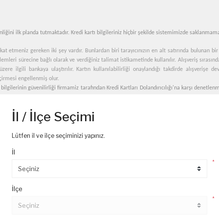
enliğini ilk planda tutmaktadır. Kredi kartı bilgileriniz hiçbir şekilde sistemimizde saklanmam
at etmeniz gereken iki şey vardır. Bunlardan biri tarayıcınızın en alt satırında bulunan bi
şlemleri sürecine bağlı olarak ve verdiğiniz talimat istikametinde kullanılır. Alışveriş sırasında
e ilgili bankaya ulaştırılır. Kartın kullanılabilirliği onaylandığı takdirde alışverişe d
çirmesi engellenmiş olur.
bilgilerinin güvenilirliği firmamiz tarafından Kredi Kartları Dolandırıcılığı'na karşı denetlen
sal ve adres/telefon bilgilerinin doğruluğunun onaylanması gereklidir. Bu bilgilerin kontrol
İl / İlçe Seçimi
siniz. Üye giriş bilgilerinizi güvenli koruduğunuz takdirde başkalarının sizinle ilgili bilgil
 mümkün olmayan bir uluslararası bir şifreleme standardıdır.
Lütfen il ve ilçe seçiminizi yapınız.
ilgilerinin
belirtildiği İnternet alışveriş siteleri günümüzde daha fazla tercih edilmektedir. 
İl
inebilirsiniz.
*
 almasına dikkat edilmesini tavsiye ediyoruz. Alışveriş yapacaksanız alışverişinizi yapmad
online alışveriş sitelerimizde firmamıza dair tüm bilgiler ve firma yeri belirtilmiştir.
İlçe
*
LERİ GÜVENLİĞİ