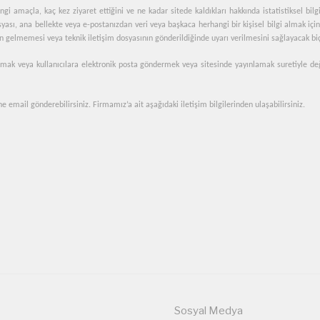
 hangi amaçla, kaç kez ziyaret ettiğini ve ne kadar sitede kaldıkları hakkında istatistiksel bi
syası, ana bellekte veya e-postanızdan veri veya başkaca herhangi bir kişisel bilgi almak için
ın gelmemesi veya teknik iletişim dosyasının gönderildiğinde uyarı verilmesini sağlayacak biçi
mak veya kullanıcılara elektronik posta göndermek veya sitesinde yayınlamak suretiyle değişti
e email gönderebilirsiniz. Firmamız’a ait aşağıdaki iletişim bilgilerinden ulaşabilirsiniz.
Sosyal Medya