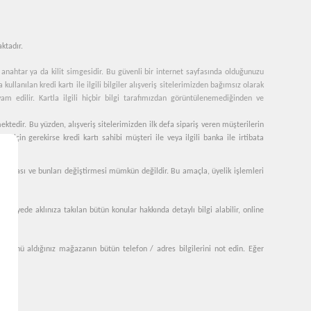
aktadır.
r anahtar ya da kilit simgesidir. Bu güvenli bir internet sayfasında olduğunuzu
 kullanılan kredi kartı ile ilgili bilgiler alışveriş sitelerimizden bağımsız olarak
evam edilir. Kartla ilgili hiçbir bilgi tarafımızdan görüntülenemediğinden ve
mektedir. Bu yüzden, alışveriş sitelerimizden ilk defa sipariş veren müşterilerin
ü için gerekirse kredi kartı sahibi müşteri ile veya ilgili banka ile irtibata
ere ulaşması ve bunları değiştirmesi mümkün değildir. Bu amaçla, üyelik işlemleri
Bu sayede aklınıza takılan bütün konular hakkında detaylı bilgi alabilir, online
an ürünü aldığınız mağazanın bütün telefon / adres bilgilerini not edin. Eğer