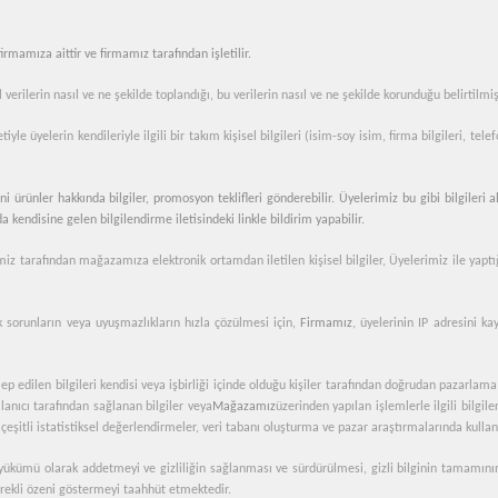
firmamıza aittir ve firmamız tarafından işletilir.
l verilerin nasıl ve ne şekilde toplandığı, bu verilerin nasıl ve ne şekilde korunduğu belirtilmiş
yle üyelerin kendileriyle ilgili bir takım kişisel bilgileri (isim-soy isim, firma bilgileri, tel
 ürünler hakkında bilgiler, promosyon teklifleri gönderebilir. Üyelerimiz bu gibi bilgileri
a kendisine gelen bilgilendirme iletisindeki linkle bildirim yapabilir.
imiz tarafından mağazamıza elektronik ortamdan iletilen kişisel bilgiler, Üyelerimiz ile yap
ek sorunların veya uyuşmazlıkların hızla çözülmesi için,
Firmamız
, üyelerinin IP adresini ka
p edilen bilgileri kendisi veya işbirliği içinde olduğu kişiler tarafından doğrudan pazarlama
llanıcı tarafından sağlanan bilgiler veya
Mağazamız
üzerinden yapılan işlemlerle ilgili bilgile
şitli istatistiksel değerlendirmeler, veri tabanı oluşturma ve pazar araştırmalarında kullanıl
lama yükümü olarak addetmeyi ve gizliliğin sağlanması ve sürdürülmesi, gizli bilginin tamamı
gerekli özeni göstermeyi taahhüt etmektedir.