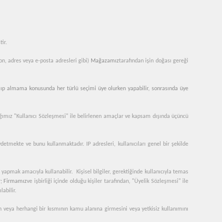
tir.
efon, adres veya e-posta adresleri gibi)
Mağazamız
tarafından işin doğası gereği
 alıp almama konusunda her türlü seçimi üye olurken yapabilir, sonrasında üye
tığımız "Kullanıcı Sözleşmesi" ile belirlenen amaçlar ve kapsam dışında üçüncü
ydetmekte ve bunu kullanmaktadır. IP adresleri, kullanıcıları genel bir şekilde
 yapmak amacıyla kullanabilir. Kişisel bilgiler, gerektiğinde kullanıcıyla temas
r;
Firmamız
ve işbirliği içinde olduğu kişiler tarafından, "Üyelik Sözleşmesi" ile
abilir.
nın veya herhangi bir kısmının kamu alanına girmesini veya yetkisiz kullanımını