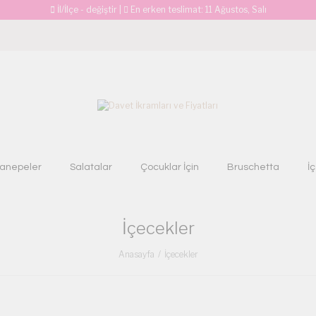
İl/İlçe - değiştir
|
En erken teslimat:
11 Ağustos, Salı
anepeler
Salatalar
Çocuklar İçin
Bruschetta
İ
İçecekler
Anasayfa
İçecekler