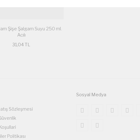
Cam Şişe Şalgam Suyu 250 ml.
Acılı
31,04 TL
Sosyal Medya
Satış Sözleşmesi
 Güvenlik
Koşullari
iler Politikası