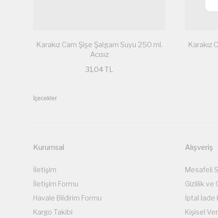
Karakız Cam Şişe Şalgam Suyu 250 ml.
Karakız 
Acısız
31,04 TL
İçecekler
Kurumsal
Alışveriş
İletişim
Mesafeli 
İletişim Formu
Gizlilik ve
Havale Bildirim Formu
İptal İade 
Kargo Takibi
Kişisel Ver