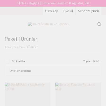
İl/İlçe - değiştir
|
En erken teslimat:
11 Ağustos, Salı
Giriş Yap
Üye Ol
Sepetim (
NaN
)
Paketli Ürünler
Anasayfa
Paketli Ürünler
Stoktakiler
Toplam 9 ürün