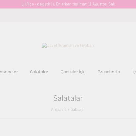
İl/İlçe - değiştir
|
En erken teslimat:
11 Ağustos, Salı
anepeler
Salatalar
Çocuklar İçin
Bruschetta
İ
Salatalar
Anasayfa
Salatalar