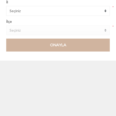
İl
*
Kısır
Amerikan Salata
15,63 TL
15,63 TL
İlçe
*
ONAYLA