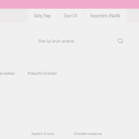
Giriş Yap
Üye Ol
Sepetim (
NaN
)
çecekler
Paketli Ürünler
Toplam 5 ürün