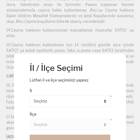
önce, tüketicinin onayı ile hizmetin ifasına başlanan hizmet
sözleşmelerinde cayma hakkı kullanılamaz. Alıcı’ya Cayma hakkına
ilişkin bildirim Mesafeli Sözleşmelerde ve İptal Koşullarında sunulmuş
olup, Alıcı Cayma koşullarını bilerek sipariş vermektedir.
14.Cayma hakkının kullanımından kaynaklanan masraflar SATICI’ ya
aittir.
15.Cayma hakkının kullanılması için 14 (ondört) günlük süre içinde
SATICI' ya iadeli taahhütlü posta, faks, e-posta veya SATICI tarafından
bildirilen yöntem ile yazılı veya ilgili yöntemle bildirimde bulunulması ve
ürünün işbu sözleşmede düzenlenen "Cayma Hakkı Kullanılamayacak
İl / İlçe Seçimi
Ürünler" hükümleri çerçevesinde kullanılmamış olması şarttır.
CAYMA HAKKININ KULLANIMI:
Lütfen il ve ilçe seçiminizi yapınız.
16.3. kişiye veya ALICI’ ya teslim edilen ürünün faturası, (İade edilmek
İl
istenen ürünün faturası kurumsal ise, iade ederken kurumun
düzenlemiş olduğu iade faturası ile gönderilmesi gerekmektedir.
*
Faturası kurumlar adına düzenlenen sipariş iadeleri İADE FATURASI
kesilmediği takdirde tamamlanamayacaktır.)
İlçe
17.İade formu, İade edilecek ürünlerin kutusu, ambalajı, varsa standart
*
aksesuarları ile eksiksiz ve hasarsız olarak teslim edilmesi
gerekmektedir.
İADE KOŞULLARI: