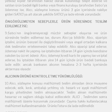
yetkisiz kişiler tarafından haksız olarak kullanıldığı tespit edilirse ve
satılan ürün bedeli ilgili banka veya finans kuruluşu tarafından Satıcı'ya
ödenmez ise, Alıcı, sözleşme konusu ürünü 3 gün içerisinde nakliye
gideri SATICI’ya ait olacak şekilde SATICI’ya iade etmek zorundadır.
ÖNGÖRÜLEMEYEN SEBEPLERLE ÜRÜN SÜRESİNDE TESLİM
EDİLEMEZ İSE:
9.Satıcı’nın öngöremeyeceği mücbir sebepler oluşursa ve ürün
süresinde teslim edilemez ise, durum Alıcı’ya bildirilir. Alıcı, siparişin
iptalini, ürünün benzeri ile değiştirilmesini veya engel ortadan kalkana
dek teslimatın ertelenmesini talep edebilir. Alıcı siparişi iptal ederse;
ödemeyi nakit ile yapmış ise iptalinden itibaren 14 gün içinde kendisine
nakden bu ücret ödenir. Alıcı, ödemeyi kredi kartı ile yapmış ise ve iptal
ederse, bu iptalden itibaren yine 14 gün içinde ürün bedeli bankaya
iade edilir, ancak bankanın alıcının hesabına 2-3 hafta içerisinde
aktarması olasıdır.
ALICININ ÜRÜNÜ KONTROL ETME YÜKÜMLÜLÜĞÜ:
10.Alıcı, sözleşme konusu mal/hizmeti teslim almadan önce muayene
edecek; ezik, kırık, ambalajı yırtılmış vb. hasarlı ve ayıplı mal/hizmeti
kargo şirketinden teslim almayacaktır. Teslim alınan mal/hizmetin
hasarsız ve sağlam olduğu kabul edilecektir. ALICI , Teslimden sonra
mal/hizmeti özenle korunmak zorundadır. Cayma hakkı kullanılacaksa
mal/hizmet kullanılmamalıdır. Ürünle Fatura da iade edilmelidir.