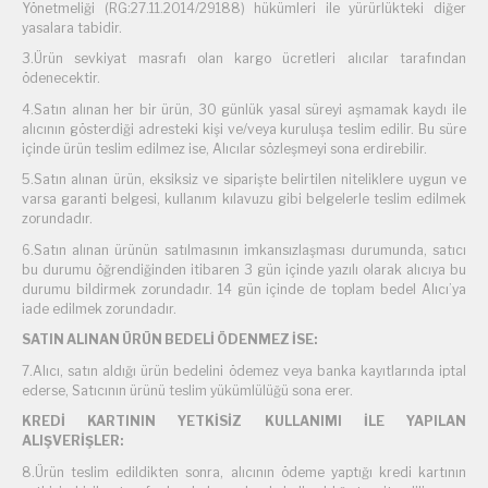
Yönetmeliği (RG:27.11.2014/29188) hükümleri ile yürürlükteki diğer
yasalara tabidir.
3.Ürün sevkiyat masrafı olan kargo ücretleri alıcılar tarafından
ödenecektir.
4.Satın alınan her bir ürün, 30 günlük yasal süreyi aşmamak kaydı ile
alıcının gösterdiği adresteki kişi ve/veya kuruluşa teslim edilir. Bu süre
içinde ürün teslim edilmez ise, Alıcılar sözleşmeyi sona erdirebilir.
5.Satın alınan ürün, eksiksiz ve siparişte belirtilen niteliklere uygun ve
varsa garanti belgesi, kullanım kılavuzu gibi belgelerle teslim edilmek
zorundadır.
6.Satın alınan ürünün satılmasının imkansızlaşması durumunda, satıcı
bu durumu öğrendiğinden itibaren 3 gün içinde yazılı olarak alıcıya bu
durumu bildirmek zorundadır. 14 gün içinde de toplam bedel Alıcı’ya
iade edilmek zorundadır.
SATIN ALINAN ÜRÜN BEDELİ ÖDENMEZ İSE:
7.Alıcı, satın aldığı ürün bedelini ödemez veya banka kayıtlarında iptal
ederse, Satıcının ürünü teslim yükümlülüğü sona erer.
KREDİ KARTININ YETKİSİZ KULLANIMI İLE YAPILAN
ALIŞVERİŞLER:
8.Ürün teslim edildikten sonra, alıcının ödeme yaptığı kredi kartının