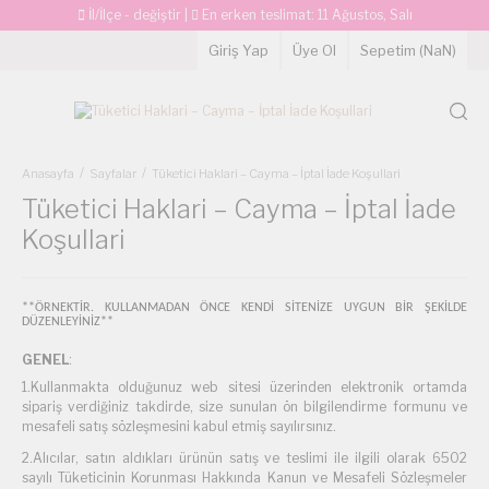
İl/İlçe - değiştir
|
En erken teslimat:
11 Ağustos, Salı
Giriş Yap
Üye Ol
Sepetim (
NaN
)
Anasayfa
Sayfalar
Tüketici Haklari – Cayma – İptal İade Koşullari
Tüketici Haklari – Cayma – İptal İade
Koşullari
**ÖRNEKTİR. KULLANMADAN ÖNCE KENDİ SİTENİZE UYGUN BİR ŞEKİLDE
DÜZENLEYİNİZ**
GENEL
:
1.Kullanmakta olduğunuz web sitesi üzerinden elektronik ortamda
sipariş verdiğiniz takdirde, size sunulan ön bilgilendirme formunu ve
mesafeli satış sözleşmesini kabul etmiş sayılırsınız.
2.Alıcılar, satın aldıkları ürünün satış ve teslimi ile ilgili olarak 6502
sayılı Tüketicinin Korunması Hakkında Kanun ve Mesafeli Sözleşmeler