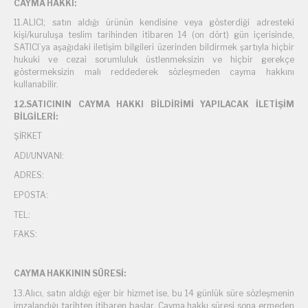
CAYMA HAKKI:
11.ALICI; satın aldığı ürünün kendisine veya gösterdiği adresteki
kişi/kuruluşa teslim tarihinden itibaren 14 (on dört) gün içerisinde,
SATICI’ya aşağıdaki iletişim bilgileri üzerinden bildirmek şartıyla hiçbir
hukuki ve cezai sorumluluk üstlenmeksizin ve hiçbir gerekçe
göstermeksizin malı reddederek sözleşmeden cayma hakkını
kullanabilir.
12.SATICININ CAYMA HAKKI BİLDİRİMİ YAPILACAK İLETİŞİM
BİLGİLERİ:
ŞİRKET
ADI/UNVANI:
ADRES:
EPOSTA:
TEL:
FAKS:
CAYMA HAKKININ SÜRESİ:
13.Alıcı, satın aldığı eğer bir hizmet ise, bu 14 günlük süre sözleşmenin
imzalandığı tarihten itibaren başlar. Cayma hakkı süresi sona ermeden