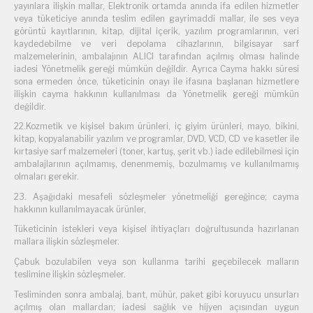
yayınlara ilişkin mallar, Elektronik ortamda anında ifa edilen hizmetler
veya tüketiciye anında teslim edilen gayrimaddi mallar, ile ses veya
görüntü kayıtlarının, kitap, dijital içerik, yazılım programlarının, veri
kaydedebilme ve veri depolama cihazlarının, bilgisayar sarf
malzemelerinin, ambalajının ALICI tarafından açılmış olması halinde
iadesi Yönetmelik gereği mümkün değildir. Ayrıca Cayma hakkı süresi
sona ermeden önce, tüketicinin onayı ile ifasına başlanan hizmetlere
ilişkin cayma hakkının kullanılması da Yönetmelik gereği mümkün
değildir.
22.Kozmetik ve kişisel bakım ürünleri, iç giyim ürünleri, mayo, bikini,
kitap, kopyalanabilir yazılım ve programlar, DVD, VCD, CD ve kasetler ile
kırtasiye sarf malzemeleri (toner, kartuş, şerit vb.) iade edilebilmesi için
ambalajlarının açılmamış, denenmemiş, bozulmamış ve kullanılmamış
olmaları gerekir.
23. Aşağıdaki mesafeli sözleşmeler yönetmeliği gereğince; cayma
hakkının kullanılmayacak ürünler,
Tüketicinin istekleri veya kişisel ihtiyaçları doğrultusunda hazırlanan
mallara ilişkin sözleşmeler.
Çabuk bozulabilen veya son kullanma tarihi geçebilecek malların
teslimine ilişkin sözleşmeler.
Tesliminden sonra ambalaj, bant, mühür, paket gibi koruyucu unsurları
açılmış olan mallardan; iadesi sağlık ve hijyen açısından uygun