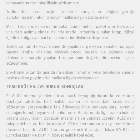
olmayanların teslimine ilişkin sözleşmeler.
Tesliminden sonra başka ürünlerle karışan ve doğası gereği
ayrıştırılması mümkün olmayan mallara ilişkin sözleşmeler.
Malın tesliminden sonra ambalaj, bant, mühür, paket gibi koruyucu
unsurları açılmış olması halinde maddi ortamda sunulan kitap, dijital
içerik ve bilgisayar sarf malzemelerine ilişkin sözleşmeler.
.Belirli bir tarihte veya dönemde yapılması gereken, konaklama, eşya
taşıma, araba kiralama, yiyecek-içecek tedariki ve eğlence veya
dinlenme amacıyla yapılan boş zamanın değerlendirilmesine ilişkin
sözleşmeler.
Elektronik ortamda anında ifa edilen hizmetler veya tüketiciye anında
teslim edilen gayrimaddi mallara ilişkin sözleşmeler.
TEMERRÜT HALİ VE HUKUKİ SONUÇLARI
24.ALICI, ödeme işlemlerini kredi kartı ile yaptığı durumda temerrüde
düştüğü takdirde, kart sahibi banka ile arasındaki kredi kartı
sözleşmesi çerçevesinde faiz ödeyeceğini ve bankaya karşı sorumlu
olacağını kabul, beyan ve taahhüt eder. Bu durumda ilgili banka hukuki
yollara başvurabilir; doğacak masrafları ve vekâlet ücretini ALICI’dan
talep edebilir ve her koşulda ALICI’nın borcundan dolayı temerrüde
düşmesi halinde, ALICI, borcun gecikmeli ifasından dolayı SATICI’nın
uğradığı zarar ve ziyanını ödeyeceğini kabul eder.