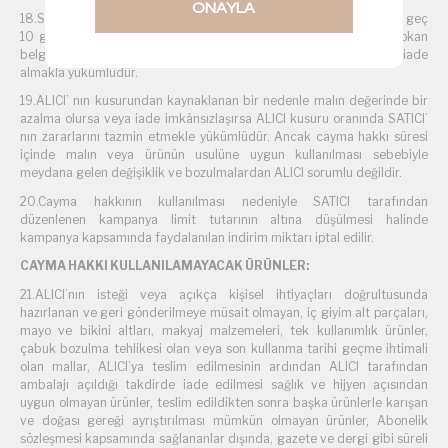
ONAYLA
18.SATICI, cayma bildiriminin kendisine ulaşmasından itibaren en geç
10 günlük süre içerisinde toplam bedeli ve ALICI’yı borç altına sokan
belgeleri ALICI’ ya iade etmek ve 20 günlük süre içerisinde malı iade
almakla yükümlüdür.
19.ALICI’ nın kusurundan kaynaklanan bir nedenle malın değerinde bir
azalma olursa veya iade imkânsızlaşırsa ALICI kusuru oranında SATICI’
nın zararlarını tazmin etmekle yükümlüdür. Ancak cayma hakkı süresi
içinde malın veya ürünün usulüne uygun kullanılması sebebiyle
meydana gelen değişiklik ve bozulmalardan ALICI sorumlu değildir.
20.Cayma hakkının kullanılması nedeniyle SATICI tarafından
düzenlenen kampanya limit tutarının altına düşülmesi halinde
kampanya kapsamında faydalanılan indirim miktarı iptal edilir.
CAYMA HAKKI KULLANILAMAYACAK ÜRÜNLER:
21.ALICI’nın isteği veya açıkça kişisel ihtiyaçları doğrultusunda
hazırlanan ve geri gönderilmeye müsait olmayan, iç giyim alt parçaları,
mayo ve bikini altları, makyaj malzemeleri, tek kullanımlık ürünler,
çabuk bozulma tehlikesi olan veya son kullanma tarihi geçme ihtimali
olan mallar, ALICI’ya teslim edilmesinin ardından ALICI tarafından
ambalajı açıldığı takdirde iade edilmesi sağlık ve hijyen açısından
uygun olmayan ürünler, teslim edildikten sonra başka ürünlerle karışan
ve doğası gereği ayrıştırılması mümkün olmayan ürünler, Abonelik
sözleşmesi kapsamında sağlananlar dışında, gazete ve dergi gibi süreli