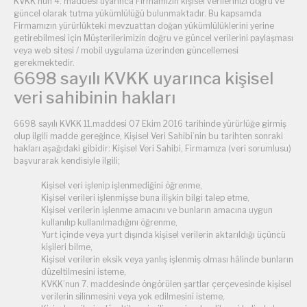
KVKK’nun 4. maddesi uyarınca Firmamızın kişisel verilerinizi doğru ve
güncel olarak tutma yükümlülüğü bulunmaktadır. Bu kapsamda
Firmamızın yürürlükteki mevzuattan doğan yükümlülüklerini yerine
getirebilmesi için Müşterilerimizin doğru ve güncel verilerini paylaşması
veya web sitesi / mobil uygulama üzerinden güncellemesi
gerekmektedir.
6698 sayılı KVKK uyarınca kişisel
veri sahibinin hakları
6698 sayılı KVKK 11.maddesi 07 Ekim 2016 tarihinde yürürlüğe girmiş
olup ilgili madde gereğince, Kişisel Veri Sahibi’nin bu tarihten sonraki
hakları aşağıdaki gibidir: Kişisel Veri Sahibi, Firmamıza (veri sorumlusu)
başvurarak kendisiyle ilgili;
Kişisel veri işlenip işlenmediğini öğrenme,
Kişisel verileri işlenmişse buna ilişkin bilgi talep etme,
Kişisel verilerin işlenme amacını ve bunların amacına uygun
kullanılıp kullanılmadığını öğrenme,
Yurt içinde veya yurt dışında kişisel verilerin aktarıldığı üçüncü
kişileri bilme,
Kişisel verilerin eksik veya yanlış işlenmiş olması hâlinde bunların
düzeltilmesini isteme,
KVKK’nun 7. maddesinde öngörülen şartlar çerçevesinde kişisel
verilerin silinmesini veya yok edilmesini isteme,