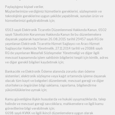
Paylaştığınız kişisel veriler,
Müşterilerimize verdiğimiz hizmetlerin gereklerini, sözleşmenin ve
teknolojinin gereklerine uygun şekilde yapabilmek, sunulan ürün ve
hizmetlerimizi geliştirebilmek için;
6563 sayılı Elektronik Ticaretin Düzenlenmesi Hakkında Kanun, 6502
sayılı Tüketicinin Korunması Hakkında Kanun ile bu düzenlemelere
dayanak yapılarak hazırlanan 26.08.2015 tarihli 29457 sayılı RG’de
yayınlanan Elektronik Ticarette Hizmet Sağlayıcı ve Aracı Hizmet
Sağlayıcılar Hakkında Yönetmelik, 27.11.2014 tarihli ve 29188 sayılı
RG’de yayınlanan Mesafeli Sözleşmeler Yönetmeliği ve diğer ilgili
mevzuat kapsamında işlem sahibinin bilgilerini tespit için kimlik, adres
ve diğer gerekli bilgileri kaydetmek için;
Bankacılık ve Elektronik Ödeme alanında zorunlu olan ödeme
sistemleri, elektronik sözleşme veya kağıt ortamında işleme dayanak
olacak tüm kayıt ve belgeleri düzenlemek; mevzuat gereği ve diğer
otoritelerce öngörülen bilgi saklama, raporlama, bilgilendirme
yükümlülüklerine uymak için;
Kamu güvenliğine ilişkin hususlarda ve hukuki uyuşmazlıklarda, talep
halinde ve mevzuat gereği savcılıklara, mahkemelere ve ilgili kamu
görevlilerine bilgi verebilmek için;
6698 sayılı KVKK ve ilgili ikincil düzenlemelere uygun olarak