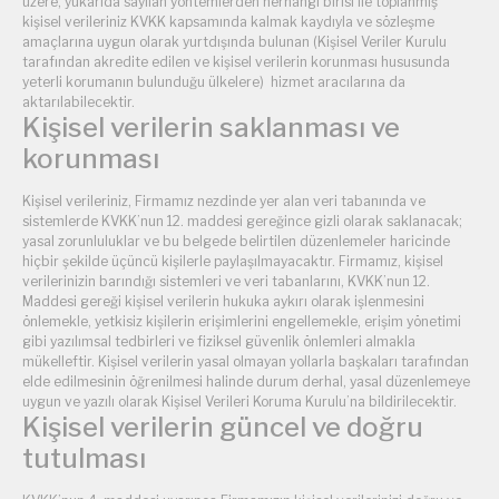
üzere, yukarıda sayılan yöntemlerden herhangi birisi ile toplanmış
kişisel verileriniz KVKK kapsamında kalmak kaydıyla ve sözleşme
amaçlarına uygun olarak yurtdışında bulunan (Kişisel Veriler Kurulu
tarafından akredite edilen ve kişisel verilerin korunması hususunda
yeterli korumanın bulunduğu ülkelere) hizmet aracılarına da
aktarılabilecektir.
Kişisel verilerin saklanması ve
korunması
Kişisel verileriniz, Firmamız nezdinde yer alan veri tabanında ve
sistemlerde KVKK’nun 12. maddesi gereğince gizli olarak saklanacak;
yasal zorunluluklar ve bu belgede belirtilen düzenlemeler haricinde
hiçbir şekilde üçüncü kişilerle paylaşılmayacaktır. Firmamız, kişisel
verilerinizin barındığı sistemleri ve veri tabanlarını, KVKK’nun 12.
Maddesi gereği kişisel verilerin hukuka aykırı olarak işlenmesini
önlemekle, yetkisiz kişilerin erişimlerini engellemekle, erişim yönetimi
gibi yazılımsal tedbirleri ve fiziksel güvenlik önlemleri almakla
mükelleftir. Kişisel verilerin yasal olmayan yollarla başkaları tarafından
elde edilmesinin öğrenilmesi halinde durum derhal, yasal düzenlemeye
uygun ve yazılı olarak Kişisel Verileri Koruma Kurulu’na bildirilecektir.
Kişisel verilerin güncel ve doğru
tutulması