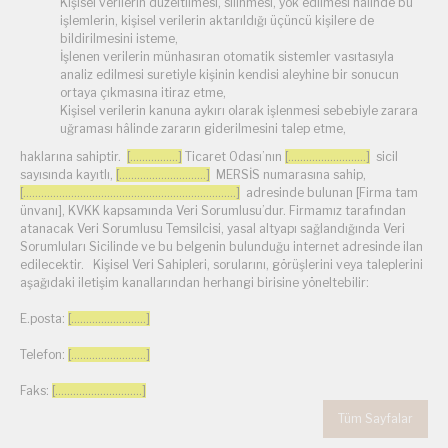
Kişisel verilerin düzeltilmesi, silinmesi, yok edilmesi halinde bu
işlemlerin, kişisel verilerin aktarıldığı üçüncü kişilere de
bildirilmesini isteme,
İşlenen verilerin münhasıran otomatik sistemler vasıtasıyla
analiz edilmesi suretiyle kişinin kendisi aleyhine bir sonucun
ortaya çıkmasına itiraz etme,
Kişisel verilerin kanuna aykırı olarak işlenmesi sebebiyle zarara
uğraması hâlinde zararın giderilmesini talep etme,
haklarına sahiptir.
[................]
Ticaret Odası’nın
[..........................]
sicil
sayısında kayıtlı,
[.............................]
MERSİS numarasına sahip,
[.......................................................................]
adresinde bulunan [Firma tam
ünvanı], KVKK kapsamında Veri Sorumlusu’dur. Firmamız tarafından
atanacak Veri Sorumlusu Temsilcisi, yasal altyapı sağlandığında Veri
Sorumluları Sicilinde ve bu belgenin bulunduğu internet adresinde ilan
edilecektir. Kişisel Veri Sahipleri, sorularını, görüşlerini veya taleplerini
aşağıdaki iletişim kanallarından herhangi birisine yöneltebilir:
E.posta:
[.........................]
Telefon:
[.........................]
Faks:
[.............................]
Tüm Sayfalar