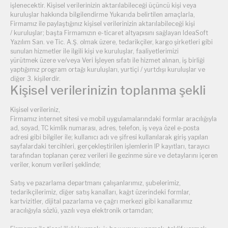
işlenecektir. Kişisel verilerinizin aktarılabileceği üçüncü kişi veya
kuruluşlar hakkında bilgilendirme Yukarıda belirtilen amaçlarla,
Firmamız ile paylaştığınız kişisel verilerinizin aktarılabileceği kişi
/ kuruluşlar; başta Firmamızın e-ticaret altyapısını sağlayan IdeaSoft
Yazılım San. ve Tic. A.Ş. olmak üzere, tedarikçiler, kargo şirketleri gibi
sunulan hizmetler ile ilgili kişi ve kuruluşlar, faaliyetlerimizi
yürütmek üzere ve/veya Veri İşleyen sıfatı ile hizmet alınan, iş birliği
yaptığımız program ortağı kuruluşları, yurtiçi / yurtdışı kuruluşlar ve
diğer 3. kişilerdir.
Kişisel verilerinizin toplanma şekli
Kişisel verileriniz,
Firmamız internet sitesi ve mobil uygulamalarındaki formlar aracılığıyla
ad, soyad, TC kimlik numarası, adres, telefon, iş veya özel e-posta
adresi gibi bilgiler ile; kullanıcı adı ve şifresi kullanılarak giriş yapılan
sayfalardaki tercihleri, gerçekleştirilen işlemlerin IP kayıtları, tarayıcı
tarafından toplanan çerez verileri ile gezinme süre ve detaylarını içeren
veriler, konum verileri şeklinde;
Satış ve pazarlama departmanı çalışanlarımız, şubelerimiz,
tedarikçilerimiz, diğer satış kanalları, kağıt üzerindeki formlar,
kartvizitler, dijital pazarlama ve çağrı merkezi gibi kanallarımız
aracılığıyla sözlü, yazılı veya elektronik ortamdan;