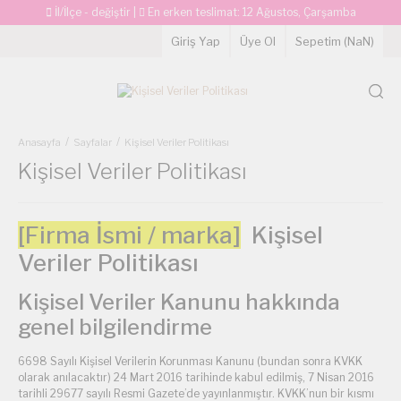
İl/İlçe - değiştir
|
En erken teslimat:
12 Ağustos, Çarşamba
Giriş Yap
Üye Ol
Sepetim (
NaN
)
Anasayfa
Sayfalar
Kişisel Veriler Politikası
Kişisel Veriler Politikası
[Firma İsmi / marka]
Kişisel
Veriler Politikası
Kişisel Veriler Kanunu hakkında
genel bilgilendirme
6698 Sayılı Kişisel Verilerin Korunması Kanunu (bundan sonra KVKK
olarak anılacaktır) 24 Mart 2016 tarihinde kabul edilmiş, 7 Nisan 2016
tarihli 29677 sayılı Resmi Gazete’de yayınlanmıştır. KVKK’nun bir kısmı