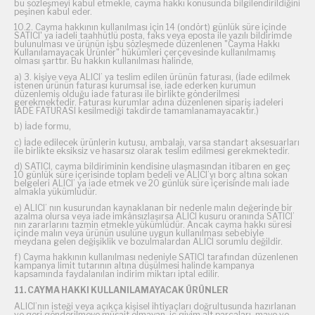
bu sözleşmeyi kabul etmekle, cayma hakkı konusunda bilgilendirildiğini
peşinen kabul eder.
10.2. Cayma hakkının kullanılması için 14 (ondört) günlük süre içinde
SATICI' ya iadeli taahhütlü posta, faks veya eposta ile yazılı bildirimde
bulunulması ve ürünün işbu sözleşmede düzenlenen "Cayma Hakkı
Kullanılamayacak Ürünler" hükümleri çerçevesinde kullanılmamış
olması şarttır. Bu hakkın kullanılması halinde,
a) 3. kişiye veya ALICI’ ya teslim edilen ürünün faturası, (İade edilmek
istenen ürünün faturası kurumsal ise, iade ederken kurumun
düzenlemiş olduğu iade faturası ile birlikte gönderilmesi
gerekmektedir. Faturası kurumlar adına düzenlenen sipariş iadeleri
İADE FATURASI kesilmediği takdirde tamamlanamayacaktır.)
b) İade formu,
c) İade edilecek ürünlerin kutusu, ambalajı, varsa standart aksesuarları
ile birlikte eksiksiz ve hasarsız olarak teslim edilmesi gerekmektedir.
d) SATICI, cayma bildiriminin kendisine ulaşmasından itibaren en geç
10 günlük süre içerisinde toplam bedeli ve ALICI’yı borç altına sokan
belgeleri ALICI’ ya iade etmek ve 20 günlük süre içerisinde malı iade
almakla yükümlüdür.
e) ALICI’ nın kusurundan kaynaklanan bir nedenle malın değerinde bir
azalma olursa veya iade imkânsızlaşırsa ALICI kusuru oranında SATICI’
nın zararlarını tazmin etmekle yükümlüdür. Ancak cayma hakkı süresi
içinde malın veya ürünün usulüne uygun kullanılması sebebiyle
meydana gelen değişiklik ve bozulmalardan ALICI sorumlu değildir.
f) Cayma hakkının kullanılması nedeniyle SATICI tarafından düzenlenen
kampanya limit tutarının altına düşülmesi halinde kampanya
kapsamında faydalanılan indirim miktarı iptal edilir.
11. CAYMA HAKKI KULLANILAMAYACAK ÜRÜNLER
ALICI’nın isteği veya açıkça kişisel ihtiyaçları doğrultusunda hazırlanan
ve geri gönderilmeye müsait olmayan, iç giyim alt parçaları, mayo ve