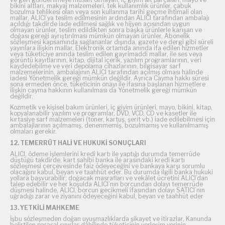
bikini altları, makyaj malzemeleri, tek kullanımlık ürünler, çabuk
bozulma tehlikesi olan veya son kullanma tarihi geçme ihtimali olan
mallar, ALICI’ya teslim edilmesinin ardından ALICI tarafından ambalajı
açıldığı takdirde iade edilmesi sağlık ve hijyen açısından uygun
olmayan ürünler, teslim edildikten sonra başka ürünlerle karışan ve
doğası gereği ayrıştırılması mümkün olmayan ürünler, Abonelik
sözleşmesi kapsamında sağlananlar dışında, gazete ve dergi gibi süreli
yayınlara ilişkin mallar, Elektronik ortamda anında ifa edilen hizmetler
veya tüketiciye anında teslim edilen gayrimaddi mallar, ile ses veya
görüntü kayıtlarının, kitap, dijital içerik, yazılım programlarının, veri
kaydedebilme ve veri depolama cihazlarının, bilgisayar sarf
malzemelerinin, ambalajının ALICI tarafından açılmış olması halinde
iadesi Yönetmelik gereği mümkün değildir. Ayrıca Cayma hakkı süresi
sona ermeden önce, tüketicinin onayı ile ifasına başlanan hizmetlere
ilişkin cayma hakkının kullanılması da Yönetmelik gereği mümkün
değildir.
Kozmetik ve kişisel bakım ürünleri, iç giyim ürünleri, mayo, bikini, kitap,
kopyalanabilir yazılım ve programlar, DVD, VCD, CD ve kasetler ile
kırtasiye sarf malzemeleri (toner, kartuş, şerit vb.) iade edilebilmesi için
ambalajlarının açılmamış, denenmemiş, bozulmamış ve kullanılmamış
olmaları gerekir.
12. TEMERRÜT HALİ VE HUKUKİ SONUÇLARI
ALICI, ödeme işlemlerini kredi kartı ile yaptığı durumda temerrüde
düştüğü takdirde, kart sahibi banka ile arasındaki kredi kartı
sözleşmesi çerçevesinde faiz ödeyeceğini ve bankaya karşı sorumlu
olacağını kabul, beyan ve taahhüt eder. Bu durumda ilgili banka hukuki
yollara başvurabilir; doğacak masrafları ve vekâlet ücretini ALICI’dan
talep edebilir ve her koşulda ALICI’nın borcundan dolayı temerrüde
düşmesi halinde, ALICI, borcun gecikmeli ifasından dolayı SATICI’nın
uğradığı zarar ve ziyanını ödeyeceğini kabul, beyan ve taahhüt eder
13. YETKİLİ MAHKEME
İşbu sözleşmeden doğan uyuşmazlıklarda şikayet ve itirazlar, Kanunda
belirtilen parasal sınırlar dâhilinde tüketicinin yerleşim yerinin