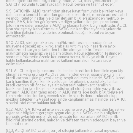
banka işlem süreci ile ilgili olduğundan, ALICI, olası gecikmeler için
SATICI’yı sorumlu tutamayacağını kabul, beyan ve taahhüt eder.
9.9. SATICININ, ALICI tarafından siteye kayıt formunda belirtilen veya
daha sonra kendisi tarafından güncellenen adresi, e-posta adresi, sabit
ve mobil telefon hatları ve diğer iletişim bilgileri üzerinden mektup, e-
posta, SMS, telefon görüşmesi ve diğer yollarla iletişim, pazarlama,
bildirim ve diğer amaçlarla ALICI’ya ulaşma hakkı bulunmaktadır. ALICI,
işbu sözleşmeyi kabul etmekle SATICI’nın kendisine yönelik yukarıda
belirtilen iletişim faaliyetlerinde bulunabileceğini kabul ve beyan
etmektedir.
9.10. ALICI, sözleşme konusu mal/hizmeti teslim almadan önce
muayene edecek; ezik, kırık, ambalajı yırtılmış vb. hasarlı ve ayıplı
mal/hizmeti kargo şirketinden teslim almayacaktır. Teslim alınan
mal/hizmetin hasarsız ve sağlam olduğu kabul edilecektir. Teslimden
sonra mal/hizmetin özenle korunması borcu, ALICI’ya aittir. Cayma
hakkı kullanılacaksa mal/hizmet kullanılmamalıdır. Fatura iade
edilmelidir.
9.11. ALICI ile sipariş esnasında kullanılan kredi kartı hamilinin aynı kişi
olmaması veya ürünün ALICI’ya tesliminden evvel, siparişte kullanılan
kredi kartına ilişkin güvenlik açığı tespit edilmesi halinde, SATICI, kredi
kartı hamiline ilişkin kimlik ve iletişim bilgilerini, siparişte kullanılan
kredi kartının bir önceki aya ait ekstresini yahut kart hamilinin
bankasından kredi kartının kendisine ait olduğuna ilişkin yazıyı ibraz
etmesini ALICI’dan talep edebilir. ALICI’nın talebe konu bilgi/belgeleri
temin etmesine kadar geçecek sürede sipariş dondurulacak olup,
mezkur taleplerin 24 saat içerisinde karşılanmaması halinde ise SATICI,
siparişi iptal etme hakkını haizdir.
9.12. ALICI, SATICI’ya ait internet sitesine üye olurken verdiği kişisel ve
diğer sair bilgilerin gerçeğe uygun olduğunu, SATICI’nın bu bilgilerin
gerçeğe aykırılığı nedeniyle uğrayacağı tüm zararları, SATICI’nın ilk
bildirimi üzerine derhal, nakden ve defaten tazmin edeceğini beyan ve
taahhüt eder.
9.13. ALICI, SATICI’ya ait internet sitesini kullanırken yasal mevzuat