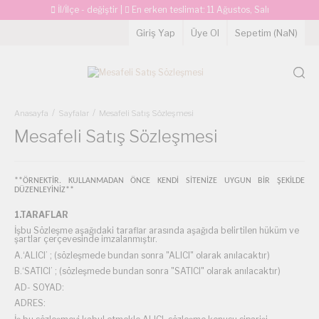
İl/İlçe - değiştir
|
En erken teslimat:
11 Ağustos, Salı
Giriş Yap
Üye Ol
Sepetim (
NaN
)
Anasayfa
Sayfalar
Mesafeli Satış Sözleşmesi
Mesafeli Satış Sözleşmesi
**ÖRNEKTİR. KULLANMADAN ÖNCE KENDİ SİTENİZE UYGUN BİR ŞEKİLDE
DÜZENLEYİNİZ**
1.TARAFLAR
İşbu Sözleşme aşağıdaki taraflar arasında aşağıda belirtilen hüküm ve
şartlar çerçevesinde imzalanmıştır.
A.‘ALICI’ ; (sözleşmede bundan sonra "ALICI" olarak anılacaktır)
B.‘SATICI’ ; (sözleşmede bundan sonra "SATICI" olarak anılacaktır)
AD- SOYAD:
ADRES: