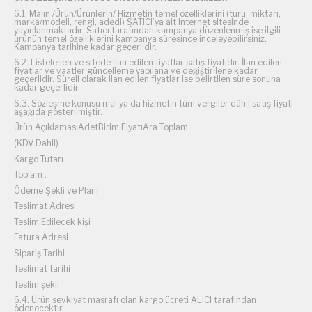
6.1. Malın /Ürün/Ürünlerin/ Hizmetin temel özelliklerini (türü, miktarı,
marka/modeli, rengi, adedi) SATICI’ya ait internet sitesinde
yayınlanmaktadır. Satıcı tarafından kampanya düzenlenmiş ise ilgili
ürünün temel özelliklerini kampanya süresince inceleyebilirsiniz.
Kampanya tarihine kadar geçerlidir.
6.2. Listelenen ve sitede ilan edilen fiyatlar satış fiyatıdır. İlan edilen
fiyatlar ve vaatler güncelleme yapılana ve değiştirilene kadar
geçerlidir. Süreli olarak ilan edilen fiyatlar ise belirtilen süre sonuna
kadar geçerlidir.
6.3. Sözleşme konusu mal ya da hizmetin tüm vergiler dâhil satış fiyatı
aşağıda gösterilmiştir.
Ürün AçıklamasıAdetBirim FiyatıAra Toplam
(KDV Dahil)
Kargo Tutarı
Toplam :
Ödeme Şekli ve Planı
Teslimat Adresi
Teslim Edilecek kişi
Fatura Adresi
Sipariş Tarihi
Teslimat tarihi
Teslim şekli
6.4. Ürün sevkiyat masrafı olan kargo ücreti ALICI tarafından
ödenecektir.