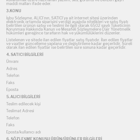
maddi malları ifade eder.
3.KONU
İşbu Sözleşme, ALICI’nın, SATICI’ya ait internet sitesi üzerinden
elektronik ortamda siparişini verdiği aşağıda nitelikleri ve satış fiyatı
belirtilen ürünün satışı ve teslimi ile ilgili olarak 6502 sayılı Tüketicinin
Korunması Hakkında Kanun ve Mesafeli Sözleşmelere Dair Yönetmelik
hükümleri gereğince tarafların hak ve yükümlülüklerini düzenler.
Listelenen ve sitede ilan edilen fiyatlar satış fiyatıdır. İlan edilen fiyatlar
ve vaatler güncelleme yapılana ve değiştirilene kadar geçerlidir. Süreli
olarak ilan edilen fiyatlar ise belirtilen süre sonuna kadar geçerlidir.
4. SATICI BİLGİLERİ
Ünvanı
Adres
Telefon
Faks
Eposta
5. ALICI BİLGİLERİ
Teslim edilecek kişi
Teslimat Adresi
Telefon
Faks
Eposta/kullanıcı adı
6. SÖZLEŞME KONUSU ÜRÜN/ÜRÜNLER BİLGİLERİ