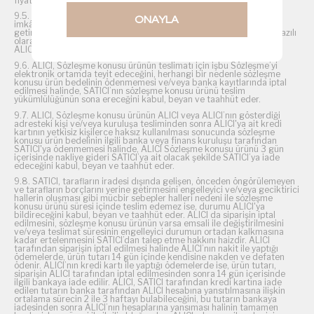
fiyatta farklı bir ürün tedarik edebilir.
9.5. SATICI, sipariş konusu ürün veya hizmetin yerine getirilmesinin
ONAYLA
imkânsızlaşması halinde sözleşme konusu yükümlülüklerini yerine
getiremezse, bu durumu, öğrendiği tarihten itibaren 3 gün içinde yazılı
olarak tüketiciye bildireceğini, 14 günlük süre içinde toplam bedeli
ALICI’ya iade edeceğini kabul, beyan ve taahhüt eder.
9.6. ALICI, Sözleşme konusu ürünün teslimatı için işbu Sözleşme’yi
elektronik ortamda teyit edeceğini, herhangi bir nedenle sözleşme
konusu ürün bedelinin ödenmemesi ve/veya banka kayıtlarında iptal
edilmesi halinde, SATICI’nın sözleşme konusu ürünü teslim
yükümlülüğünün sona ereceğini kabul, beyan ve taahhüt eder.
9.7. ALICI, Sözleşme konusu ürünün ALICI veya ALICI’nın gösterdiği
adresteki kişi ve/veya kuruluşa tesliminden sonra ALICI'ya ait kredi
kartının yetkisiz kişilerce haksız kullanılması sonucunda sözleşme
konusu ürün bedelinin ilgili banka veya finans kuruluşu tarafından
SATICI'ya ödenmemesi halinde, ALICI Sözleşme konusu ürünü 3 gün
içerisinde nakliye gideri SATICI’ya ait olacak şekilde SATICI’ya iade
edeceğini kabul, beyan ve taahhüt eder.
9.8. SATICI, tarafların iradesi dışında gelişen, önceden öngörülemeyen
ve tarafların borçlarını yerine getirmesini engelleyici ve/veya geciktirici
hallerin oluşması gibi mücbir sebepler halleri nedeni ile sözleşme
konusu ürünü süresi içinde teslim edemez ise, durumu ALICI'ya
bildireceğini kabul, beyan ve taahhüt eder. ALICI da siparişin iptal
edilmesini, sözleşme konusu ürünün varsa emsali ile değiştirilmesini
ve/veya teslimat süresinin engelleyici durumun ortadan kalkmasına
kadar ertelenmesini SATICI’dan talep etme hakkını haizdir. ALICI
tarafından siparişin iptal edilmesi halinde ALICI’nın nakit ile yaptığı
ödemelerde, ürün tutarı 14 gün içinde kendisine nakden ve defaten
ödenir. ALICI’nın kredi kartı ile yaptığı ödemelerde ise, ürün tutarı,
siparişin ALICI tarafından iptal edilmesinden sonra 14 gün içerisinde
ilgili bankaya iade edilir. ALICI, SATICI tarafından kredi kartına iade
edilen tutarın banka tarafından ALICI hesabına yansıtılmasına ilişkin
ortalama sürecin 2 ile 3 haftayı bulabileceğini, bu tutarın bankaya
iadesinden sonra ALICI’nın hesaplarına yansıması halinin tamamen