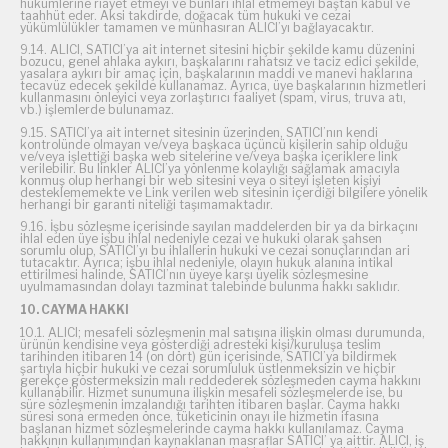
hükümlerine riayet etmeyi ve bunları ihlal etmemeyi baştan kabul ve
taahhüt eder. Aksi takdirde, doğacak tüm hukuki ve cezai
yükümlülükler tamamen ve münhasıran ALICI’yı bağlayacaktır.
9.14. ALICI, SATICI’ya ait internet sitesini hiçbir şekilde kamu düzenini
bozucu, genel ahlaka aykırı, başkalarını rahatsız ve taciz edici şekilde,
yasalara aykırı bir amaç için, başkalarının maddi ve manevi haklarına
tecavüz edecek şekilde kullanamaz. Ayrıca, üye başkalarının hizmetleri
kullanmasını önleyici veya zorlaştırıcı faaliyet (spam, virus, truva atı,
vb.) işlemlerde bulunamaz.
9.15. SATICI’ya ait internet sitesinin üzerinden, SATICI’nın kendi
kontrolünde olmayan ve/veya başkaca üçüncü kişilerin sahip olduğu
ve/veya işlettiği başka web sitelerine ve/veya başka içeriklere link
verilebilir. Bu linkler ALICI’ya yönlenme kolaylığı sağlamak amacıyla
konmuş olup herhangi bir web sitesini veya o siteyi işleten kişiyi
desteklememekte ve Link verilen web sitesinin içerdiği bilgilere yönelik
herhangi bir garanti niteliği taşımamaktadır.
9.16. İşbu sözleşme içerisinde sayılan maddelerden bir ya da birkaçını
ihlal eden üye işbu ihlal nedeniyle cezai ve hukuki olarak şahsen
sorumlu olup, SATICI’yı bu ihlallerin hukuki ve cezai sonuçlarından ari
tutacaktır. Ayrıca; işbu ihlal nedeniyle, olayın hukuk alanına intikal
ettirilmesi halinde, SATICI’nın üyeye karşı üyelik sözleşmesine
uyulmamasından dolayı tazminat talebinde bulunma hakkı saklıdır.
10. CAYMA HAKKI
10.1. ALICI; mesafeli sözleşmenin mal satışına ilişkin olması durumunda,
ürünün kendisine veya gösterdiği adresteki kişi/kuruluşa teslim
tarihinden itibaren 14 (on dört) gün içerisinde, SATICI’ya bildirmek
şartıyla hiçbir hukuki ve cezai sorumluluk üstlenmeksizin ve hiçbir
gerekçe göstermeksizin malı reddederek sözleşmeden cayma hakkını
kullanabilir. Hizmet sunumuna ilişkin mesafeli sözleşmelerde ise, bu
süre sözleşmenin imzalandığı tarihten itibaren başlar. Cayma hakkı
süresi sona ermeden önce, tüketicinin onayı ile hizmetin ifasına
başlanan hizmet sözleşmelerinde cayma hakkı kullanılamaz. Cayma
hakkının kullanımından kaynaklanan masraflar SATICI’ ya aittir. ALICI, iş