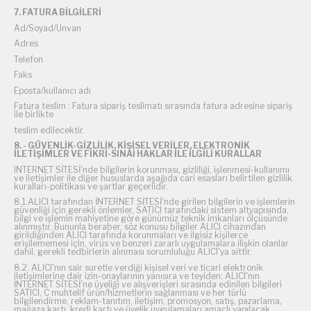
7. FATURA BİLGİLERİ
Ad/Soyad/Unvan
Adres
Telefon
Faks
Eposta/kullanıcı adı
Fatura teslim : Fatura sipariş teslimatı sırasında fatura adresine sipariş
ile birlikte
teslim edilecektir.
8. - GÜVENLİK-GİZLİLİK, KİŞİSEL VERİLER, ELEKTRONİK
İLETİŞİMLER VE FİKRİ-SINAİ HAKLAR İLE İLGİLİ KURALLAR
INTERNET SİTESİ'nde bilgilerin korunması, gizliliği, işlenmesi-kullanımı
ve iletişimler ile diğer hususlarda aşağıda cari esasları belirtilen gizlilik
kuralları-politikası ve şartlar geçerlidir.
8.1.ALICI tarafından İNTERNET SİTESİ'nde girilen bilgilerin ve işlemlerin
güvenliği için gerekli önlemler, SATICI tarafındaki sistem altyapısında,
bilgi ve işlemin mahiyetine göre günümüz teknik imkanları ölçüsünde
alınmıştır. Bununla beraber, söz konusu bilgiler ALICI cihazından
girildiğinden ALICI tarafında korunmaları ve ilgisiz kişilerce
erişilememesi için, virüs ve benzeri zararlı uygulamalara ilişkin olanlar
dahil, gerekli tedbirlerin alınması sorumluluğu ALICI'ya aittir.
8.2. ALICI'nın sair suretle verdiği kişisel veri ve ticari elektronik
iletişimlerine dair izin-onaylarının yanısıra ve teyiden; ALICI'nın
İNTERNET SİTESİ'ne üyeliği ve alışverişleri sırasında edinilen bilgileri
SATICI, C muhtelif ürün/hizmetlerin sağlanması ve her türlü
bilgilendirme, reklam-tanıtım, iletişim, promosyon, satış, pazarlama,
mağaza kartı, kredi kartı ve üyelik uygulamaları amaçlı yapılacak