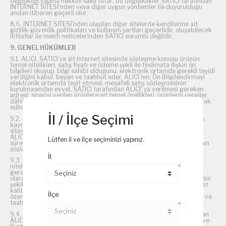
değişikliği yapma hakkını saklı tutar; bu değişiklikler SATICI tarafından
INTERNET SİTESİ'nden veya diğer uygun yöntemler ile duyurulduğu
andan itibaren geçerli olur.
8.6. INTERNET SİTESİ'nden ulaşılan diğer sitelerde kendilerine ait
gizlilik-güvenlik politikaları ve kullanım şartları geçerlidir, oluşabilecek
ihtilaflar ile menfi neticelerinden SATICI sorumlu değildir.
9. GENEL HÜKÜMLER
9.1. ALICI, SATICI’ya ait internet sitesinde sözleşme konusu ürünün
temel nitelikleri, satış fiyatı ve ödeme şekli ile teslimata ilişkin ön
bilgileri okuyup, bilgi sahibi olduğunu, elektronik ortamda gerekli teyidi
verdiğini kabul, beyan ve taahhüt eder. ALICI’nın; Ön Bilgilendirmeyi
elektronik ortamda teyit etmesi, mesafeli satış sözleşmesinin
kurulmasından evvel, SATICI tarafından ALICI' ya verilmesi gereken
adresi, siparişi verilen ürünlere ait temel özellikleri, ürünlerin vergiler
dâhil fiyatını, ödeme ve teslimat bilgilerini de doğru ve eksiksiz olarak
edindiğini kabul, beyan ve taahhüt eder.
İl / İlçe Seçimi
9.2. Sözleşme konusu her bir ürün, 30 günlük yasal süreyi aşmamak
kaydı ile ALICI' nın yerleşim yeri uzaklığına bağlı olarak internet
sitesindeki ön bilgiler kısmında belirtilen süre zarfında ALICI veya
ALICI’nın gösterdiği adresteki kişi ve/veya kuruluşa teslim edilir. Bu
Lütfen il ve ilçe seçiminizi yapınız.
süre içinde ürünün ALICI’ya teslim edilememesi durumunda, ALICI’nın
sözleşmeyi feshetme hakkı saklıdır.
İl
9.3. SATICI, Sözleşme konusu ürünü eksiksiz, siparişte belirtilen
niteliklere uygun ve varsa garanti belgeleri, kullanım kılavuzları işin
*
gereği olan bilgi ve belgeler ile teslim etmeyi, her türlü ayıptan arî
olarak yasal mevzuat gereklerine göre sağlam, standartlara uygun bir
şekilde işi doğruluk ve dürüstlük esasları dâhilinde ifa etmeyi, hizmet
kalitesini koruyup yükseltmeyi, işin ifası sırasında gerekli dikkat ve
İlçe
özeni göstermeyi, ihtiyat ve öngörü ile hareket etmeyi kabul, beyan ve
taahhüt eder.
*
9.4. SATICI, sözleşmeden doğan ifa yükümlülüğünün süresi dolmadan
ALICI’yı bilgilendirmek ve açıkça onayını almak suretiyle eşit kalite ve