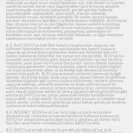
elektronik ve diğer ticari-sosyal iletişimler için, belirtilenler ve halefleri
nezdinde süresiz olarak veya öngörecekleri süre ile kayda alınabilir,
basılı/manyetik arşivlerde saklanabilir, gerekli görülen hallerde
güncellenebilir, paylaşılabilir, aktarılabilir, transfer edilebilir,
kullanılabilir ve sair suretlerle işlenebilir. Bu veriler ayrıca kanunen
gereken durumlarda ilgili Merci ve Mahkemelere iletilebilir. ALICI kişisel
olan-olmayan mevcut ve yeni bilgilerinin, kişisel verilerin korunması
hakkında mevzuat ile elektronik ticaret mevzuatına uygun biçimde
yukarıdaki kapsamda kullanımına, paylaşımına, işlenmesine ve
kendisine ticari olan-olmayan elektronik iletişimler ve diğer iletişimler
yapılmasına muvafakat ve izin vermiştir.
8.3. ALICI SATICI'ya belirtilen iletişim kanallarından ulaşarak veri
kullanımı-işlenmelerini ve/veya aynı kanallardan kanuni usulünce
ulaşarak ya da kendisine gönderilen elektronik iletişimlerdeki red
hakkını kullanarak iletişimleri her zaman için durdurabilir. ALICI'nın bu
husustaki açık bildirimine göre, kişisel veri işlemleri ve/veya tarafına
iletişimler yasal azami süre içinde durdurulur; ayrıca dilerse, hukuken
muhafazası gerekenler ve/veya mümkün olanlar haricindeki bilgileri,
veri kayıt sisteminden silinir ya da kimliği belli olmayacak biçimde
anonim hale getirilir. ALICI isterse kişisel verilerinin işlenmesi ile ilgili
işlemler, aktarıldığı kişiler, eksik veya yanlış olması halinde düzeltilmesi,
düzeltilen bilgilerin ilgili üçüncü kişilere bildirilmesi, verilerin silinmesi
veya yok edilmesi, otomatik sistemler ile analiz edilmesi sureti ile
kendisi aleyhine bir sonucun ortaya çıkmasına itiraz, verilerin kanuna
aykırı olarak işlenmesi sebebi ile zarara uğrama halinde giderilmesi gibi
konularda SATICI'ya her zaman yukarıdaki iletişim kanallarından
başvurabilir ve bilgi alabilir. Bu hususlardaki başvuru ve talepleri yasal
azami süreler içinde yerine getirilecek yahut hukuki gerekçesi tarafına
açıklanarak kabul edilmeyebilecektir.
8.4. INTERNET SİTESİ'ne ait her türlü bilgi ve içerik ile bunların
düzenlenmesi, revizyonu ve kısmen/tamamen kullanımı konusunda;
SATICI'nın anlaşmasına göre diğer üçüncü sahıslara ait olanlar hariç;
tüm fikri-sınai haklar ve mülkiyet hakları SATICI'ya aittir.
8.5. SATICI yukarıdaki konularda gerekli görebileceği her türlü