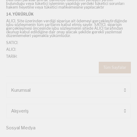
bulunduğu veya tüketici işleminin yapıldığı yerdeki tüketici sorunları
hakem heyetine veya tüketici mahkemesine yapılacaktır
14. YÜRÜRLÜK
ALICI, Site üzerinden verdiği siparişe ait ödemeyi gerçekleştirdiğinde
işbu sözleşmenin tüm şartlarını kabul etmiş sayılır. SATICI, siparişin
gerçekleşmesi öncesinde işbu sözleşmenin sitede ALICI tarafından
okunup kabul edildiğine dair onay alacak şekilde gerekli yazılımsal
düzenlemeleri yapmakla yükümlüdür.
SATICI:
ALICI:
TARİH:
Tüm Sayfalar
Kurumsal
Alışveriş
Sosyal Medya