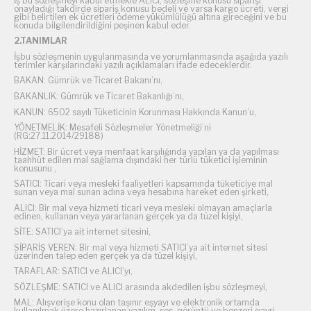
İş bu sözleşmeyi kabul etmekle ALICI, sözleşme konusu siparişi
onayladığı takdirde sipariş konusu bedeli ve varsa kargo ücreti, vergi
gibi belirtilen ek ücretleri ödeme yükümlülüğü altına gireceğini ve bu
konuda bilgilendirildiğini peşinen kabul eder.
2.TANIMLAR
İşbu sözleşmenin uygulanmasında ve yorumlanmasında aşağıda yazılı
terimler karşılarındaki yazılı açıklamaları ifade edeceklerdir.
BAKAN: Gümrük ve Ticaret Bakanı’nı,
BAKANLIK: Gümrük ve Ticaret Bakanlığı’nı,
KANUN: 6502 sayılı Tüketicinin Korunması Hakkında Kanun’u,
YÖNETMELİK: Mesafeli Sözleşmeler Yönetmeliği’ni
(RG:27.11.2014/29188)
HİZMET: Bir ücret veya menfaat karşılığında yapılan ya da yapılması
taahhüt edilen mal sağlama dışındaki her türlü tüketici işleminin
konusunu ,
SATICI: Ticari veya mesleki faaliyetleri kapsamında tüketiciye mal
sunan veya mal sunan adına veya hesabına hareket eden şirketi,
ALICI: Bir mal veya hizmeti ticari veya mesleki olmayan amaçlarla
edinen, kullanan veya yararlanan gerçek ya da tüzel kişiyi,
SİTE: SATICI’ya ait internet sitesini,
SİPARİŞ VEREN: Bir mal veya hizmeti SATICI’ya ait internet sitesi
üzerinden talep eden gerçek ya da tüzel kişiyi,
TARAFLAR: SATICI ve ALICI’yı,
SÖZLEŞME: SATICI ve ALICI arasında akdedilen işbu sözleşmeyi,
MAL: Alışverişe konu olan taşınır eşyayı ve elektronik ortamda
kullanılmak üzere hazırlanan yazılım, ses, görüntü ve benzeri gayri