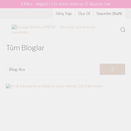
İl/İlçe - değiştir
|
En erken teslimat:
11 Ağustos, Salı
Giriş Yap
Üye Ol
Sepetim (
NaN
)
Tüm Bloglar