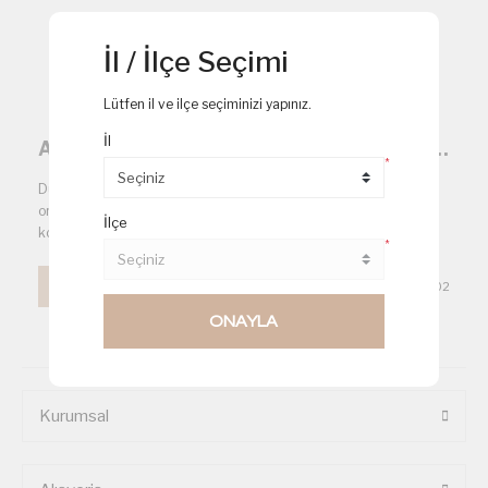
İl / İlçe Seçimi
Lütfen il ve ilçe seçiminizi yapınız.
İl
Artık Kanepe İkramlıklarını Satın Almak Çok Daha kolay
*
Düğün, Davet, Kokteyl, Açılış, Doğum Günü ve Bebek
organizasyonları için kanepe ve ikramlık siparişleri vermek çok
İlçe
kolaylaştı.
*
Devamı
09/03/2022
18:02
ONAYLA
Kurumsal