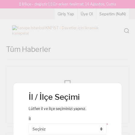
İl/İlçe - değiştir
|
En erken teslimat:
14 Ağustos, Cuma
Giriş Yap
Üye Ol
Sepetim (
NaN
)
Tüm Haberler
İl / İlçe Seçimi
Haber Bulunamadı
Lütfen il ve ilçe seçiminizi yapınız.
İl
*