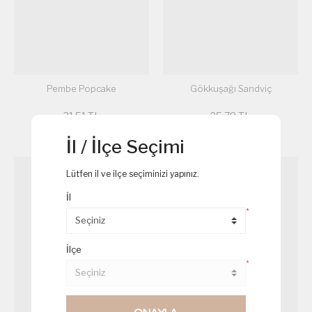
Pembe Popcake
Gökkuşağı Sandviç
31,51 TL
25,78 TL
İl / İlçe Seçimi
Lütfen il ve ilçe seçiminizi yapınız.
İl
*
İlçe
*