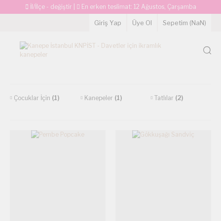
İl/İlçe - değiştir
|
En erken teslimat:
12 Ağustos, Çarşamba
Giriş Yap
Üye Ol
Sepetim (
NaN
)
Çocuklar İçin
(1)
Kanepeler
(1)
Tatlılar
(2)