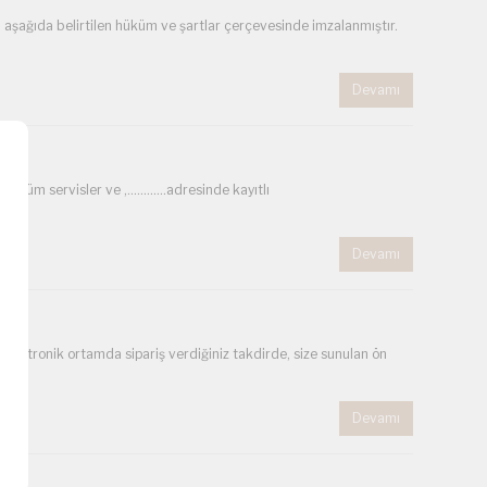
ğıda belirtilen hüküm ve şartlar çerçevesinde imzalanmıştır.
Devamı
tüm servisler ve ,…………adresinde kayıtlı
Devamı
ronik ortamda sipariş verdiğiniz takdirde, size sunulan ön
Devamı