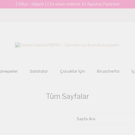
İl/İlçe - değiştir
|
En erken teslimat:
10 Ağustos, Pazartesi
anepeler
Salatalar
Çocuklar İçin
Bruschetta
İ
Tüm Sayfalar