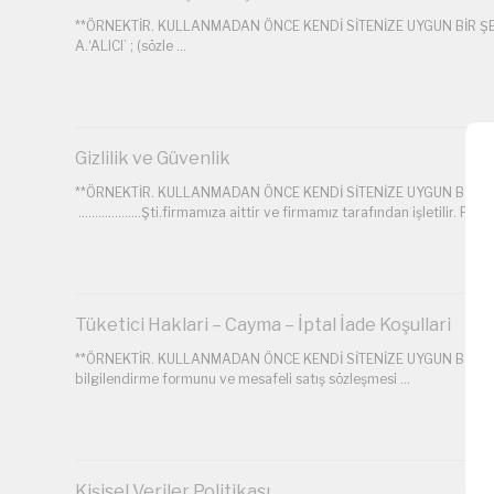
**ÖRNEKTİR. KULLANMADAN ÖNCE KENDİ SİTENİZE UYGUN BİR ŞEKİLDE
A.‘ALICI’ ; (sözle ...
Gizlilik ve Güvenlik
**ÖRNEKTİR. KULLANMADAN ÖNCE KENDİ SİTENİZE UYGUN BİR ŞEKİL
……………….Şti.firmamıza aittir ve firmamız tarafından işletilir. Firma
Tüketici Haklari – Cayma – İptal İade Koşullari
**ÖRNEKTİR. KULLANMADAN ÖNCE KENDİ SİTENİZE UYGUN BİR ŞEKİLDE
bilgilendirme formunu ve mesafeli satış sözleşmesi ...
Kişisel Veriler Politikası