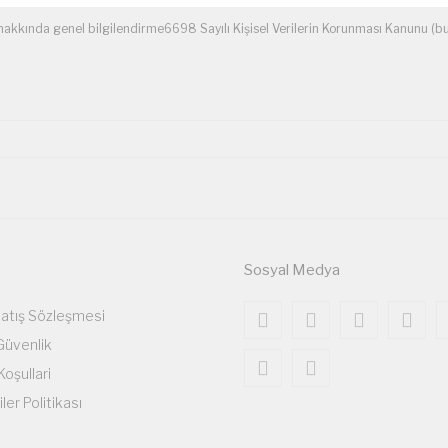
unu hakkında genel bilgilendirme6698 Sayılı Kişisel Verilerin Korunması Kanunu 
Sosyal Medya
Satış Sözleşmesi
 Güvenlik
Koşullari
iler Politikası