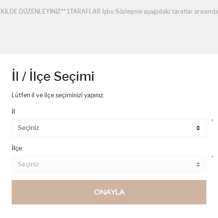
 DÜZENLEYİNİZ** 1.TARAFLAR İşbu Sözleşme aşağıdaki taraflar arasında aşa
İl / İlçe Seçimi
DE DÜZENLEYİNİZ** GİZLİLİK VE GÜVENLİK POLİTİKASI Mağazamızda verilen 
mız,çeş ...
Lütfen il ve ilçe seçiminizi yapınız.
İl
*
İlçe
*
 DÜZENLEYİNİZ** GENEL: 1.Kullanmakta olduğunuz web sitesi üzerinden elekt
ONAYLA