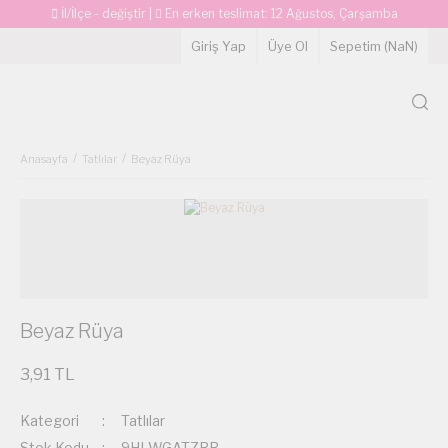
İl/İlçe - değiştir
|
En erken teslimat:
12 Ağustos, Çarşamba
Giriş Yap
Üye Ol
Sepetim (
NaN
)
Anasayfa
Tatlılar
Beyaz Rüya
Beyaz Rüya
3,91 TL
Kategori
Tatlılar
Stok Kodu
9HLWGATZRR