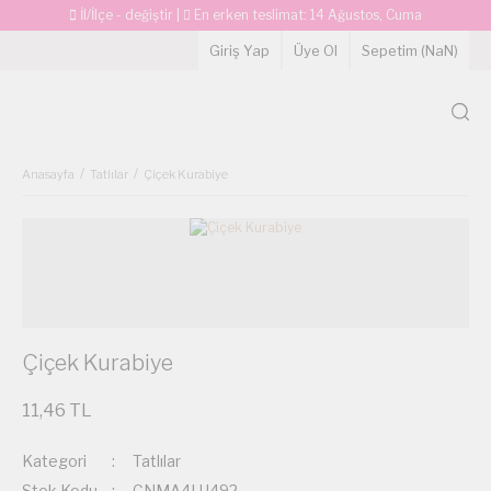
İl/İlçe - değiştir
|
En erken teslimat:
14 Ağustos, Cuma
Giriş Yap
Üye Ol
Sepetim (
NaN
)
Anasayfa
Tatlılar
Çiçek Kurabiye
Çiçek Kurabiye
11,46 TL
Kategori
Tatlılar
Stok Kodu
CNMA4LU492