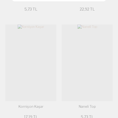
5,73 TL
22,92 TL
Kornişon Kaşar
Naneli Top
17,19 TL
5,73 TL