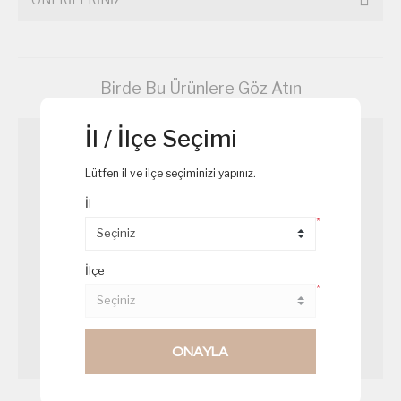
Birde Bu Ürünlere Göz Atın
İl / İlçe Seçimi
Lütfen il ve ilçe seçiminizi yapınız.
İl
*
İlçe
*
ONAYLA
Kapya Dolma
Damat