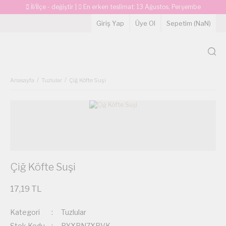
İl/İlçe - değiştir
|
En erken teslimat:
13 Ağustos, Perşembe
Giriş Yap
Üye Ol
Sepetim (
NaN
)
Anasayfa
Tuzlular
Çiğ Köfte Suşi
Çiğ Köfte Suşi
17,19 TL
Kategori
Tuzlular
Stok Kodu
BYXPN7XPVK