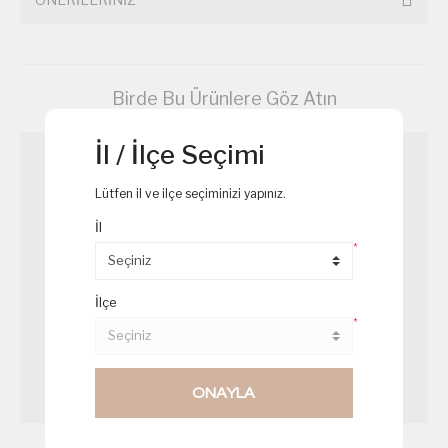
Birde Bu Ürünlere Göz Atın
İl / İlçe Seçimi
Lütfen il ve ilçe seçiminizi yapınız.
İl
*
İlçe
*
ONAYLA
Kaşık Salata
Havuç Salatası