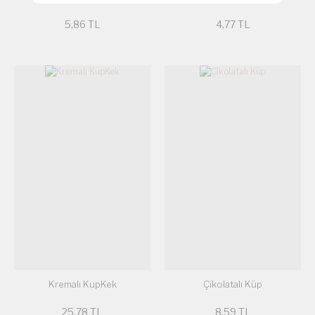
5,86 TL
4,77 TL
Kremalı KupKek
Çikolatalı Küp
25,78 TL
8,59 TL