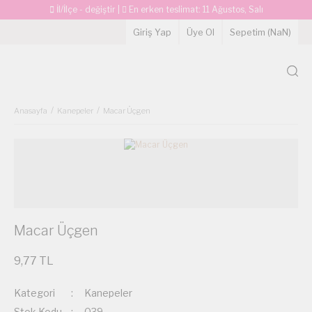
İl/İlçe - değiştir
|
En erken teslimat:
11 Ağustos, Salı
Giriş Yap
Üye Ol
Sepetim (
NaN
)
Anasayfa
Kanepeler
Macar Üçgen
Macar Üçgen
9,77 TL
Kategori
Kanepeler
Stok Kodu
039