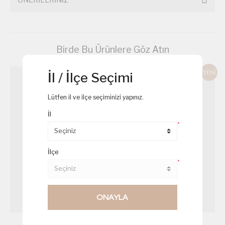
Birde Bu Ürünlere Göz Atın
YENİ
İl / İlçe Seçimi
Lütfen il ve ilçe seçiminizi yapınız.
İl
*
İlçe
*
ONAYLA
Çam Ağacı Cupcake
Somonlu Sandviç Mini