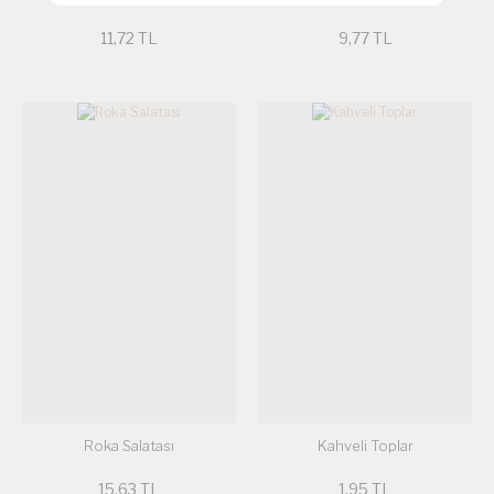
11,72 TL
9,77 TL
Roka Salatası
Kahveli Toplar
15,63 TL
1,95 TL