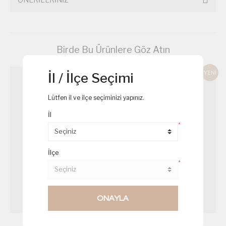
Birde Bu Ürünlere Göz Atın
YENİ
İl / İlçe Seçimi
Lütfen il ve ilçe seçiminizi yapınız.
İl
*
İlçe
*
ONAYLA
Çam Ağacı Cupcake
Somonlu Sandviç Mini