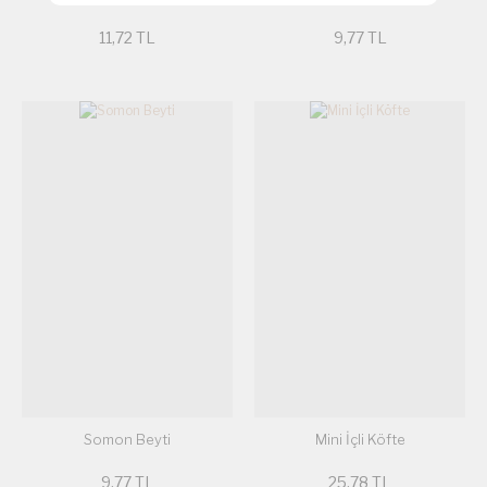
11,72 TL
9,77 TL
Somon Beyti
Mini İçli Köfte
9,77 TL
25,78 TL