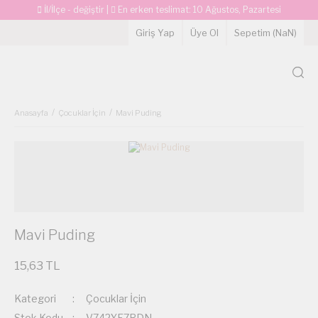
İl/İlçe - değiştir
|
En erken teslimat:
10 Ağustos, Pazartesi
Giriş Yap
Üye Ol
Sepetim (
NaN
)
Anasayfa
Çocuklar İçin
Mavi Puding
Mavi Puding
15,63 TL
Kategori
Çocuklar İçin
Stok Kodu
V742YE7RDN