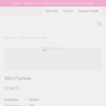
İl/İlçe - değiştir
|
En erken teslimat:
13 Ağustos, Perşembe
Giriş Yap
Üye Ol
Sepetim (
NaN
)
Anasayfa
Tatlılar
Mini Pankek
Mini Pankek
17,19 TL
Kategori
Tatlılar
Stok Kodu
083