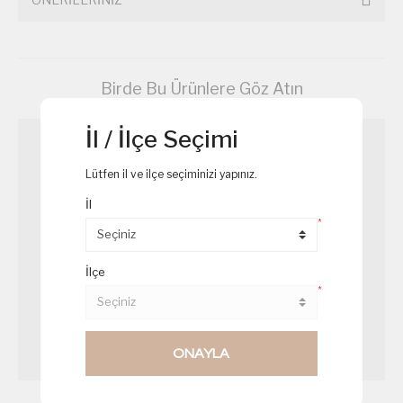
Birde Bu Ürünlere Göz Atın
YENİ
İl / İlçe Seçimi
Lütfen il ve ilçe seçiminizi yapınız.
İl
*
İlçe
*
ONAYLA
Somonlu Sandviç Mini
Palyaço