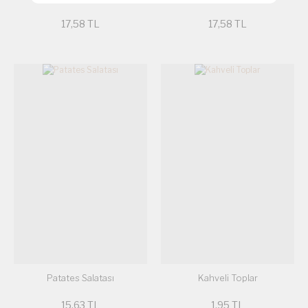
17,58 TL
17,58 TL
Patates Salatası
Kahveli Toplar
15,63 TL
1,95 TL