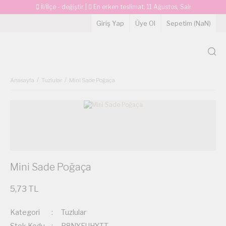
İl/İlçe - değiştir
|
En erken teslimat:
11 Ağustos, Salı
Giriş Yap
Üye Ol
Sepetim (
NaN
)
Anasayfa
Tuzlular
Mini Sade Poğaça
Mini Sade Poğaça
5,73 TL
Kategori
Tuzlular
Stok Kodu
R8NYFUHYTT