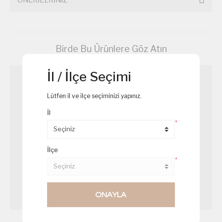
Birde Bu Ürünlere Göz Atın
İl / İlçe Seçimi
Lütfen il ve ilçe seçiminizi yapınız.
İl
*
İlçe
*
ONAYLA
Çilekli Magnolya
Sütlaç