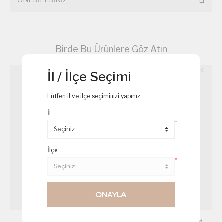
Birde Bu Ürünlere Göz Atın
İl / İlçe Seçimi
Lütfen il ve ilçe seçiminizi yapınız.
İl
*
İlçe
*
ONAYLA
Çikolatalı Toplar
Damla Çikolatalı Cupcake