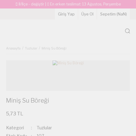
İl/İlçe - değiştir
|
En erken teslimat:
13 Ağustos, Perşembe
Giriş Yap
Üye Ol
Sepetim (
NaN
)
Anasayfa
Tuzlular
Miniş Su Böreği
Miniş Su Böreği
5,73 TL
Kategori
Tuzlular
Stok Kodu
107