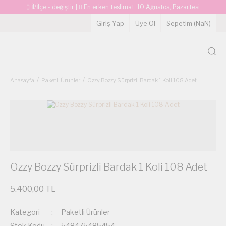
İl/İlçe - değiştir
|
En erken teslimat:
10 Ağustos, Pazartesi
Giriş Yap
Üye Ol
Sepetim (
NaN
)
Anasayfa
Paketli Ürünler
Ozzy Bozzy Sürprizli Bardak 1 Koli 108 Adet
Ozzy Bozzy Sürprizli Bardak 1 Koli 108 Adet
5.400,00 TL
Kategori
Paketli Ürünler
Stok Kodu
548475485454