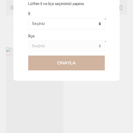
Lütfen il ve ilçe seçiminizi yapınız.
ÖNERİLERİNİZ
İl
*
İlçe
Birde Bu Ürünlere Göz Atın
*
ONAYLA