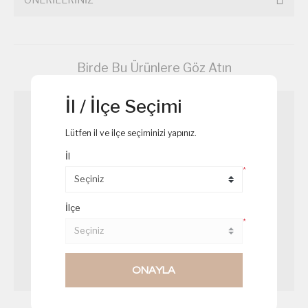
Birde Bu Ürünlere Göz Atın
İl / İlçe Seçimi
Lütfen il ve ilçe seçiminizi yapınız.
İl
*
İlçe
*
ONAYLA
Çam Ağacı Cupcake
Palyaço