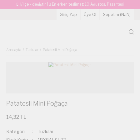
İl/İlçe - değiştir
|
En erken teslimat:
10 Ağustos, Pazartesi
Giriş Yap
Üye Ol
Sepetim (
NaN
)
Anasayfa
Tuzlular
Patatesli Mini Poğaça
Patatesli Mini Poğaça
14,32 TL
Kategori
Tuzlular
Stok Kodu
1PX8ALSLP3