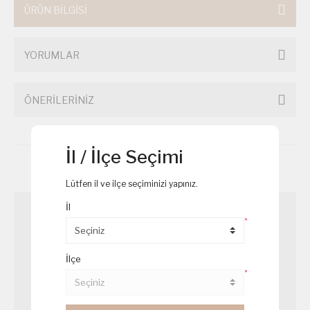
ÜRÜN BİLGİSİ
YORUMLAR
ÖNERİLERİNİZ
İl / İlçe Seçimi
Birde Bu Ürünlere Göz Atın
Lütfen il ve ilçe seçiminizi yapınız.
İl
*
İlçe
*