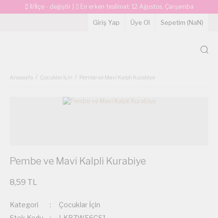
İl/İlçe - değiştir
|
En erken teslimat:
12 Ağustos, Çarşamba
Giriş Yap
Üye Ol
Sepetim (
NaN
)
Anasayfa
Çocuklar İçin
Pembe ve Mavi Kalpli Kurabiye
Pembe ve Mavi Kalpli Kurabiye
8,59 TL
Kategori
Çocuklar İçin
Stok Kodu
LKBZWF6CS1