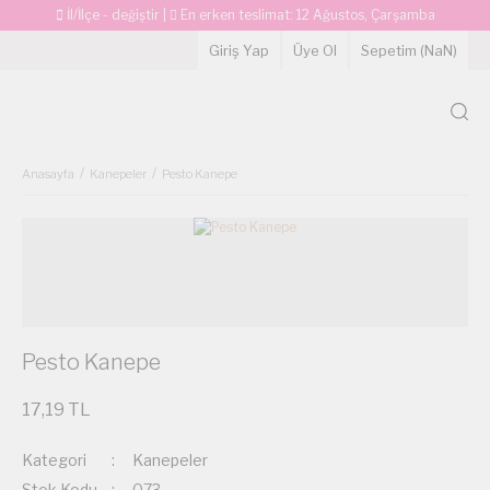
İl/İlçe - değiştir
|
En erken teslimat:
12 Ağustos, Çarşamba
Giriş Yap
Üye Ol
Sepetim (
NaN
)
Anasayfa
Kanepeler
Pesto Kanepe
Pesto Kanepe
17,19 TL
Kategori
Kanepeler
Stok Kodu
073