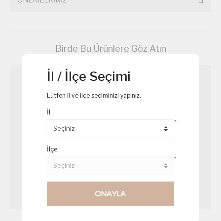
Birde Bu Ürünlere Göz Atın
İl / İlçe Seçimi
Lütfen il ve ilçe seçiminizi yapınız.
İl
*
İlçe
*
ONAYLA
Somon Krep
Çilekli Magnolya