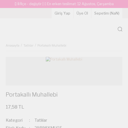
İl/İlçe - değiştir
|
En erken teslimat:
12 Ağustos, Çarşamba
Giriş Yap
Üye Ol
Sepetim (
NaN
)
Anasayfa
Tatlılar
Portakallı Muhallebi
Portakallı Muhallebi
17,58 TL
Kategori
Tatlılar
Stok Kodu
29R98XMUGE