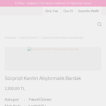
İl/İlçe - değiştir
|
En erken teslimat:
14 Ağustos, Cuma
Giriş Yap
Üye Ol
Sepetim (
NaN
)
Anasayfa
Paketli Ürünler
Sürprizli Kantin Atıştırmalık Bardak
Sürprizli Kantin Atıştırmalık Bardak
1.200,00 TL
Kategori
Paketli Ürünler
Stok Kodu
kantin6HL)