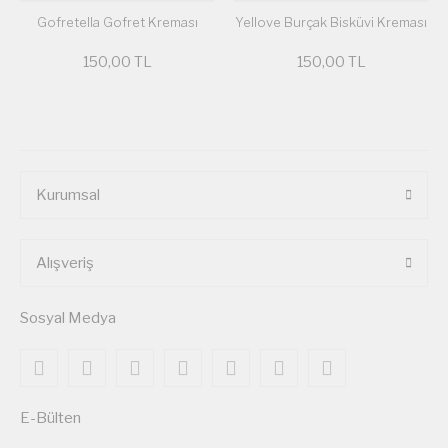
Gofretella Gofret Kreması
Yellove Burçak Bisküvi Kreması
150,00 TL
150,00 TL
Kurumsal
Alışveriş
Sosyal Medya
E-Bülten