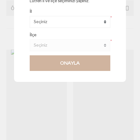
Lütfen il ve ilçe seçiminizi yapınız.
ÖNERİLERİNİZ
İl
*
İlçe
Birde Bu Ürünlere Göz Atın
*
ONAYLA