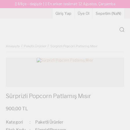
İl/İlçe - değiştir
|
En erken teslimat:
12 Ağustos, Çarşamba
Giriş Yap
Üye Ol
Sepetim (
NaN
)
Anasayfa
Paketli Ürünler
Sürprizli Popcorn Patlamış Mısır
Sürprizli Popcorn Patlamış Mısır
900,00 TL
Kategori
Paketli Ürünler
Stok Kodu
SürprizliPopcorn