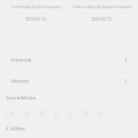
Gofretella Gofret Kreması
Yellove Burçak Bisküvi Kreması
150,00 TL
150,00 TL
Kurumsal
Alışveriş
Sosyal Medya
E-Bülten