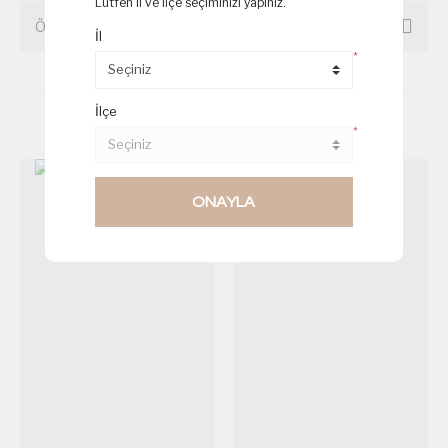
Lütfen il ve ilçe seçiminizi yapınız.
ÖNERİLERİNİZ
İl
*
İlçe
Birde Bu Ürünlere Göz Atın
*
ONAYLA