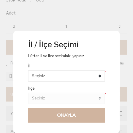
Adet
İl / İlçe Seçimi
Sepete Ekle
Lütfen il ve ilçe seçiminizi yapınız.
Tavsiye Et
Yorum Yaz
Paylaş
İl
*
Karşılaştır
İlçe
ÜRÜN BİLGİSİ
*
YORUMLAR
ONAYLA
ÖNERİLERİNİZ