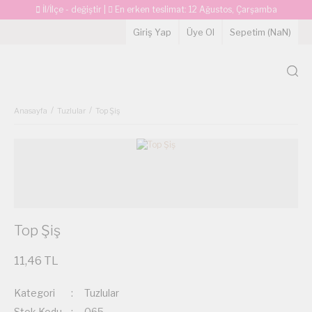
İl/İlçe - değiştir
|
En erken teslimat:
12 Ağustos, Çarşamba
Giriş Yap
Üye Ol
Sepetim (
NaN
)
Anasayfa
Tuzlular
Top Şiş
Top Şiş
11,46 TL
Kategori
Tuzlular
Stok Kodu
065