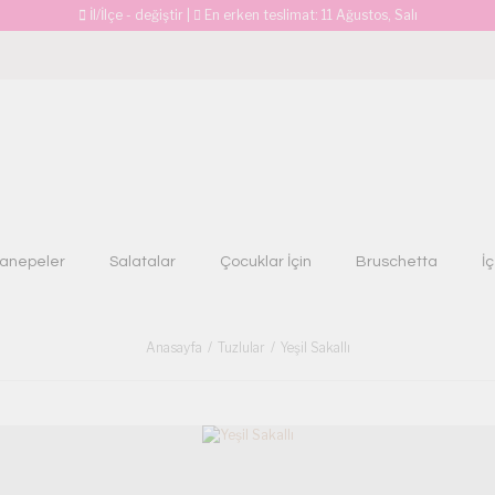
İl/İlçe - değiştir
|
En erken teslimat:
11 Ağustos, Salı
anepeler
Salatalar
Çocuklar İçin
Bruschetta
İ
Anasayfa
Tuzlular
Yeşil Sakallı