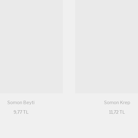
Gönder
Somon Beyti
Somon Krep
9,77 TL
11,72 TL