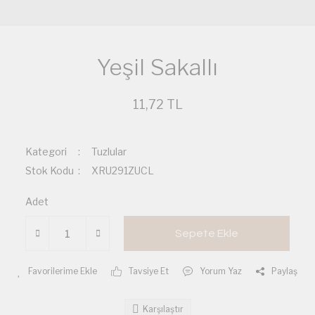
Yeşil Sakallı
11,72 TL
Kategori
Tuzlular
Stok Kodu
XRU291ZUCL
Adet
Sepete Ekle
Tavsiye Et
Yorum Yaz
Paylaş
Karşılaştır