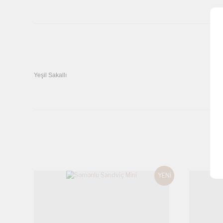
Yeşil Sakallı
Bu ürünün fiyat bilgisi, resim, ürün açıklamalarında ve diğer k
Görüş ve önerileriniz için teşekkür ederiz.
Ürün resmi kalitesiz, bozuk veya görüntülenemiyor.
Ürün açıklamasında eksik bilgiler bulunuyor.
Ürün bilgilerinde hatalar bulunuyor.
Ürün fiyatı diğer sitelerden daha pahalı.
YENİ
Bu ürüne benzer farklı alternatifler olmalı.