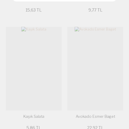
15,63 TL
9,77 TL
Kaşık Salata
Avokado Esmer Baget
5,86 TL
22,92 TL