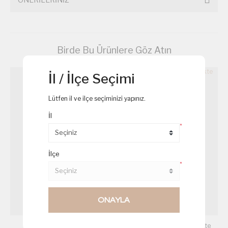
Birde Bu Ürünlere Göz Atın
İl / İlçe Seçimi
Lütfen il ve ilçe seçiminizi yapınız.
İl
*
İlçe
*
ONAYLA
Arpa Şehriye Salatası
Hindi Füme Esmer Ekmekte