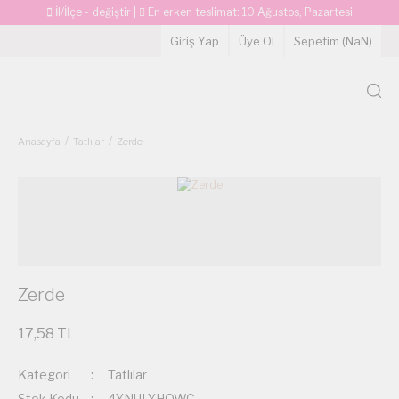
İl/İlçe - değiştir
|
En erken teslimat:
10 Ağustos, Pazartesi
Giriş Yap
Üye Ol
Sepetim (
NaN
)
Anasayfa
Tatlılar
Zerde
Zerde
17,58 TL
Kategori
Tatlılar
Stok Kodu
4YNULYHQWC