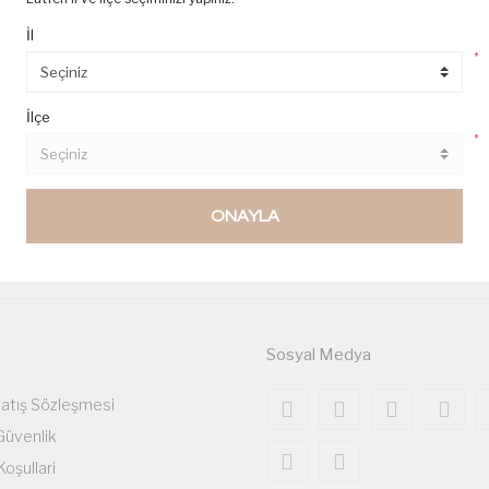
İl
*
İlçe
*
Ürün Bulunamadı.
ONAYLA
Sosyal Medya
Satış Sözleşmesi
 Güvenlik
Koşullari