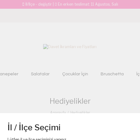
İl/İlçe - değiştir
|
En erken teslimat:
11 Ağustos, Salı
anepeler
Salatalar
Çocuklar İçin
Bruschetta
İ
Hediyelikler
Anasayfa
Hediyelikler
İl / İlçe Seçimi
Lütfen il ve ilçe seçiminizi yapınız.