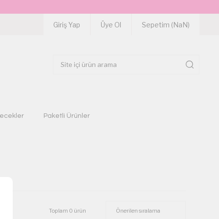
Giriş Yap
Üye Ol
Sepetim (
NaN
)
çecekler
Paketli Ürünler
Toplam 0 ürün