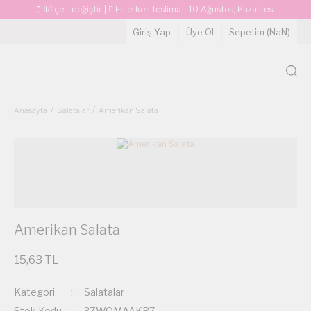
İl/İlçe - değiştir
|
En erken teslimat:
10 Ağustos, Pazartesi
Giriş Yap
Üye Ol
Sepetim (
NaN
)
Anasayfa
Salatalar
Amerikan Salata
Amerikan Salata
15,63 TL
Kategori
Salatalar
Stok Kodu
3ZWQMAAKP7