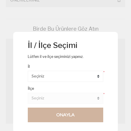
Birde Bu Ürünlere Göz Atın
İl / İlçe Seçimi
Lütfen il ve ilçe seçiminizi yapınız.
İl
*
İlçe
*
ONAYLA
Mavi Puding
Çam Ağacı Cupcake