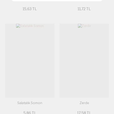
15,63 TL
11,72 TL
Salatalık Somon
Zerde
5,86 TL
17,58 TL