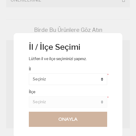
Birde Bu Ürünlere Göz Atın
İl / İlçe Seçimi
Lütfen il ve ilçe seçiminizi yapınız.
İl
*
İlçe
*
ONAYLA
Somon Beyti
Somon Krep