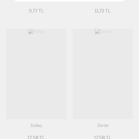
9,77 TL
11,72 TL
Sütlaç
Zerde
17,58 TL
17,58 TL