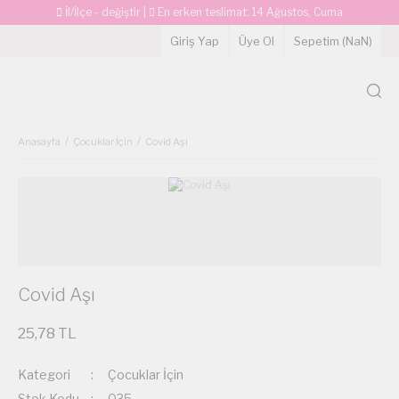
İl/İlçe - değiştir
|
En erken teslimat:
14 Ağustos, Cuma
Giriş Yap
Üye Ol
Sepetim (
NaN
)
Anasayfa
Çocuklar İçin
Covid Aşı
Covid Aşı
25,78 TL
Kategori
Çocuklar İçin
Stok Kodu
035