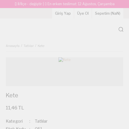
İl/İlçe - değiştir
|
En erken teslimat:
12 Ağustos, Çarşamba
Giriş Yap
Üye Ol
Sepetim (
NaN
)
Anasayfa
Tatlılar
Kete
Kete
11,46 TL
Kategori
Tatlılar
Stok Kodu
051