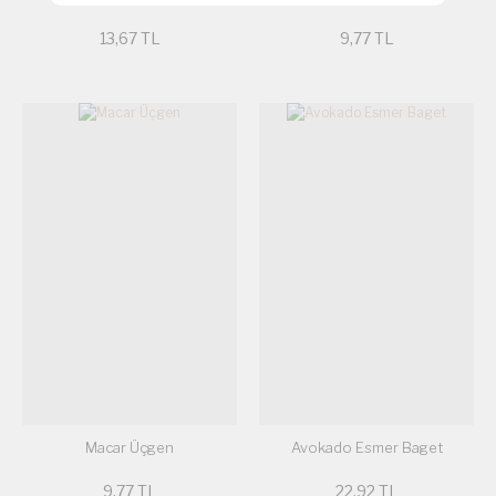
13,67 TL
9,77 TL
Macar Üçgen
Avokado Esmer Baget
9,77 TL
22,92 TL