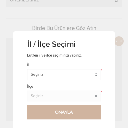
Birde Bu Ürünlere Göz Atın
YENİ
İl / İlçe Seçimi
Lütfen il ve ilçe seçiminizi yapınız.
İl
*
İlçe
*
ONAYLA
Ispanaklı Kiş
Somonlu Sandviç Mini