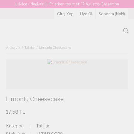
İl/İlçe - değiştir
|
En erken teslimat:
12 Ağustos, Çarşamba
Giriş Yap
Üye Ol
Sepetim (
NaN
)
Anasayfa
Tatlılar
Limonlu Cheesecake
Limonlu Cheesecake
17,58 TL
Kategori
Tatlılar
Stok Kodu
4VRH7XXYJ8