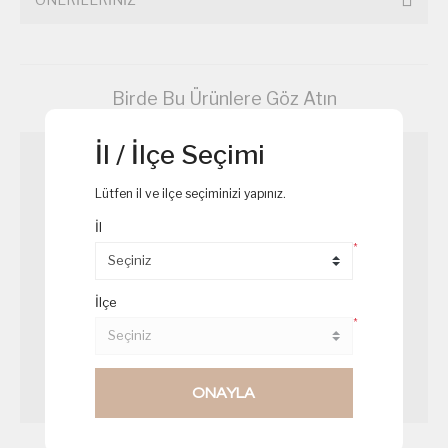
Birde Bu Ürünlere Göz Atın
İl / İlçe Seçimi
Lütfen il ve ilçe seçiminizi yapınız.
İl
*
İlçe
*
ONAYLA
Somon Beyti
Roka Salatası