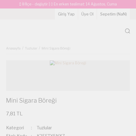
İl/İlçe - değiştir
|
En erken teslimat:
14 Ağustos, Cuma
Giriş Yap
Üye Ol
Sepetim (
NaN
)
Anasayfa
Tuzlular
Mini Sigara Böreği
Mini Sigara Böreği
7,81 TL
Kategori
Tuzlular
Stok Kodu
K2FETY5NX7