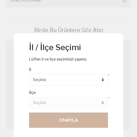
Birde Bu Ürünlere Göz Atın
İl / İlçe Seçimi
Lütfen il ve ilçe seçiminizi yapınız.
İl
*
İlçe
*
ONAYLA
Mavi Puding
Ispanaklı Kiş