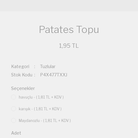
Patates Topu
1,95 TL
Kategori
Tuzlular
Stok Kodu
P4X477TXXJ
Seçenekler
havuçlu - ( 1,81 TL + KDV )
karışık - ( 1,81 TL + KDV )
Maydanozlu - ( 1,81 TL + KDV )
Adet