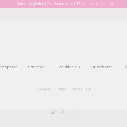
İl/İlçe - değiştir
|
En erken teslimat:
12 Ağustos, Çarşamba
anepeler
Salatalar
Çocuklar İçin
Bruschetta
İ
Anasayfa
Tuzlular
Patates Topu