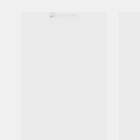
Ürün bilgilerinde hatalar bulunuyor.
Ürün fiyatı diğer sitelerden daha pahalı.
Bu ürüne benzer farklı alternatifler olmalı.