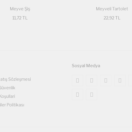
Meyve Şiş
Meyveli Tartolet
11,72 TL
22,92 TL
Sosyal Medya
Satış Sözleşmesi
 Güvenlik
Koşullari
iler Politikası