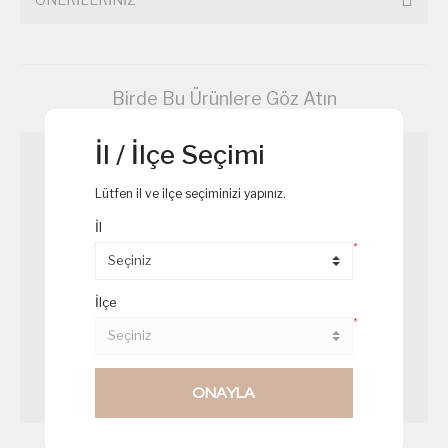
Birde Bu Ürünlere Göz Atın
İl / İlçe Seçimi
Lütfen il ve ilçe seçiminizi yapınız.
İl
*
İlçe
*
ONAYLA
Mavi Puding
Çam Ağacı Cupcake