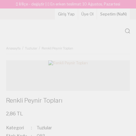
İl/İlçe - değiştir
|
En erken teslimat:
10 Ağustos, Pazartesi
Giriş Yap
Üye Ol
Sepetim (
NaN
)
Anasayfa
Tuzlular
Renkli Peynir Topları
Renkli Peynir Topları
2,86 TL
Kategori
Tuzlular
Stok Kodu
093