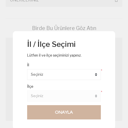
Birde Bu Ürünlere Göz Atın
İl / İlçe Seçimi
Lütfen il ve ilçe seçiminizi yapınız.
İl
*
İlçe
*
ONAYLA
Mavi Puding
Sütlaç