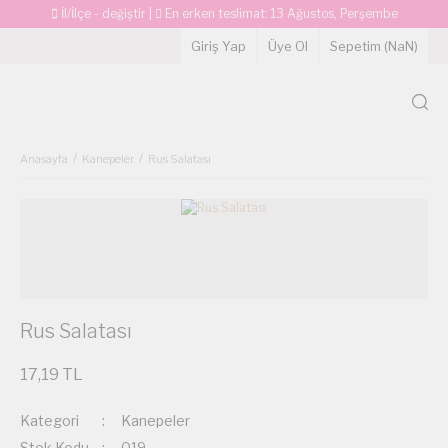
İl/İlçe - değiştir
|
En erken teslimat:
13 Ağustos, Perşembe
Giriş Yap
Üye Ol
Sepetim (
NaN
)
Anasayfa
Kanepeler
Rus Salatası
Rus Salatası
17,19 TL
Kategori
Kanepeler
Stok Kodu
019