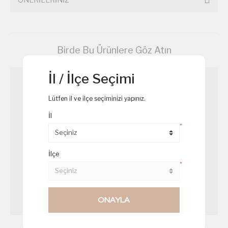
Birde Bu Ürünlere Göz Atın
İl / İlçe Seçimi
Lütfen il ve ilçe seçiminizi yapınız.
İl
*
İlçe
*
ONAYLA
Ispanaklı Kiş
Cevizli Hurma Topu