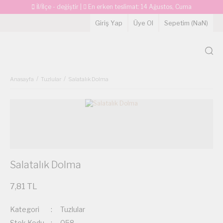
İl/İlçe - değiştir
|
En erken teslimat:
14 Ağustos, Cuma
Giriş Yap
Üye Ol
Sepetim (
NaN
)
Anasayfa
Tuzlular
Salatalık Dolma
Salatalık Dolma
7,81 TL
Kategori
Tuzlular
Stok Kodu
058