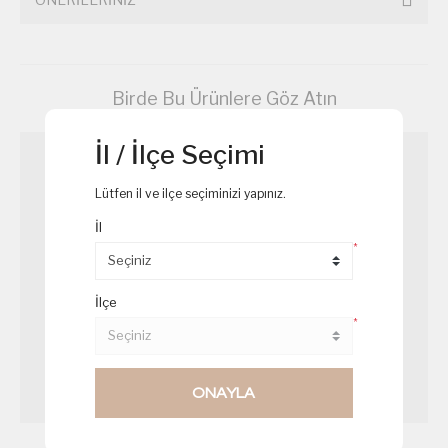
Birde Bu Ürünlere Göz Atın
İl / İlçe Seçimi
Lütfen il ve ilçe seçiminizi yapınız.
İl
*
İlçe
*
ONAYLA
Çikolatalı Toplar
Mini Pankek