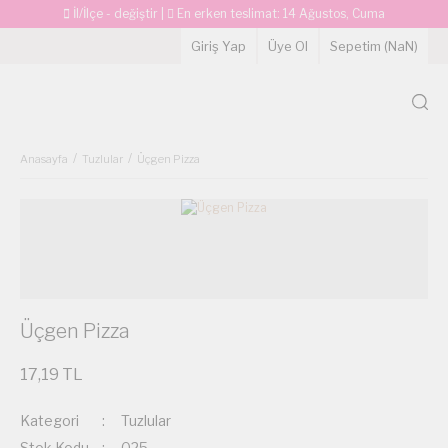
İl/İlçe - değiştir
|
En erken teslimat:
14 Ağustos, Cuma
Giriş Yap
Üye Ol
Sepetim (
NaN
)
Anasayfa
Tuzlular
Üçgen Pizza
Üçgen Pizza
17,19 TL
Kategori
Tuzlular
Stok Kodu
025