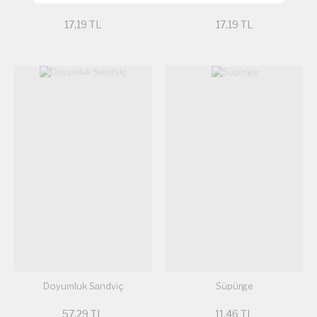
17,19 TL
17,19 TL
Doyumluk Sandviç
Süpürge
57,29 TL
11,46 TL