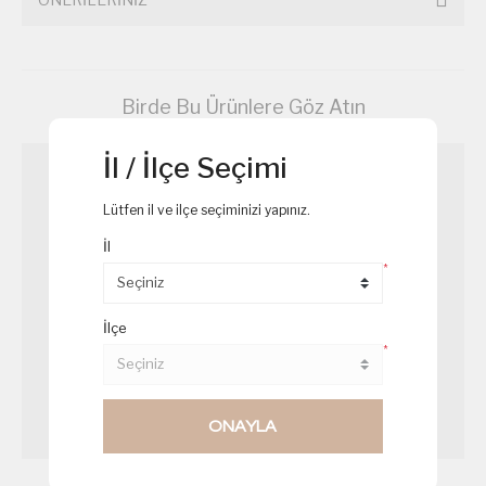
Birde Bu Ürünlere Göz Atın
İl / İlçe Seçimi
Lütfen il ve ilçe seçiminizi yapınız.
İl
*
İlçe
*
ONAYLA
Rus Salatası
Salamlı Kanepe