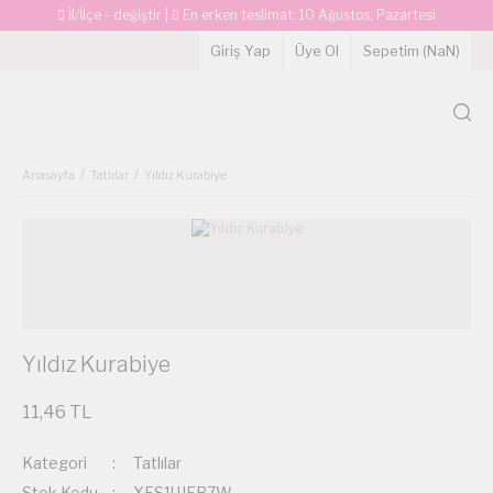
İl/İlçe - değiştir
|
En erken teslimat:
10 Ağustos, Pazartesi
Giriş Yap
Üye Ol
Sepetim (
NaN
)
Anasayfa
Tatlılar
Yıldız Kurabiye
Yıldız Kurabiye
11,46 TL
Kategori
Tatlılar
Stok Kodu
XES1UJEB7W