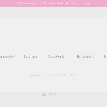
İl/İlçe - değiştir
|
En erken teslimat:
11 Ağustos, Salı
anepeler
Salatalar
Çocuklar İçin
Bruschetta
İ
Anasayfa
Tuzlular
Kokteyl Zeytin