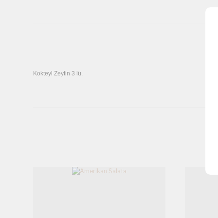
Kokteyl Zeytin 3 lü.
Bu ürünün fiyat bilgisi, resim, ürün açıklamalarında ve diğer k
Görüş ve önerileriniz için teşekkür ederiz.
Ürün resmi kalitesiz, bozuk veya görüntülenemiyor.
Ürün açıklamasında eksik bilgiler bulunuyor.
Ürün bilgilerinde hatalar bulunuyor.
Ürün fiyatı diğer sitelerden daha pahalı.
Bu ürüne benzer farklı alternatifler olmalı.