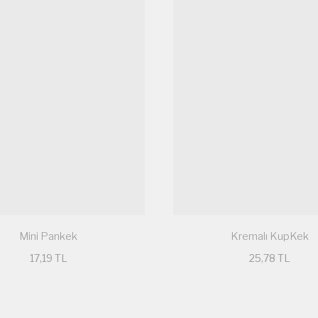
Gönder
Mini Pankek
Kremalı KupKek
17,19 TL
25,78 TL