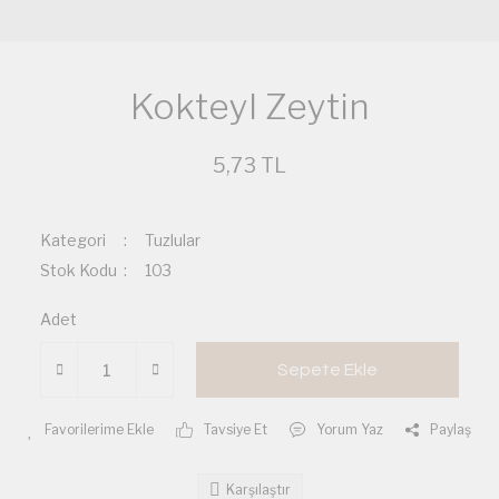
Kokteyl Zeytin
5,73 TL
Kategori
Tuzlular
Stok Kodu
103
Adet
Sepete Ekle
Tavsiye Et
Yorum Yaz
Paylaş
Karşılaştır