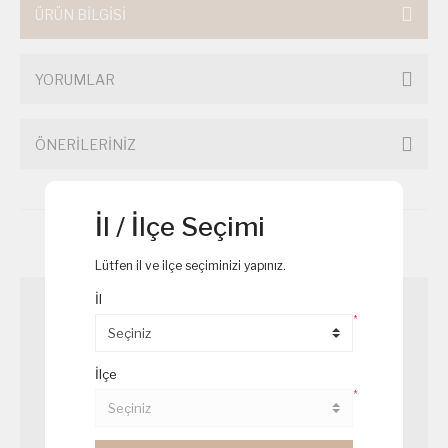
ÜRÜN BİLGİSİ
YORUMLAR
ÖNERİLERİNİZ
İl / İlçe Seçimi
Birde Bu Ürünlere Göz Atın
Lütfen il ve ilçe seçiminizi yapınız.
İl
*
İlçe
*