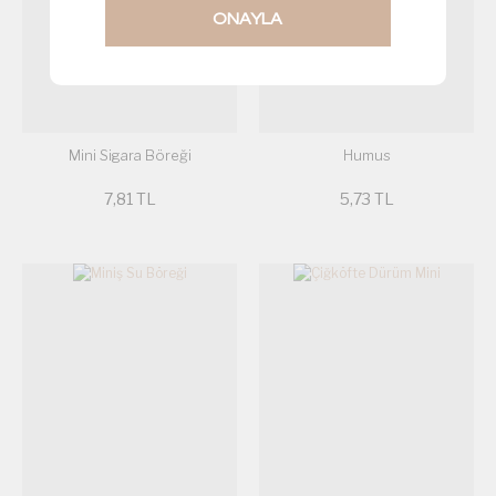
ONAYLA
Mini Sigara Böreği
Humus
7,81 TL
5,73 TL