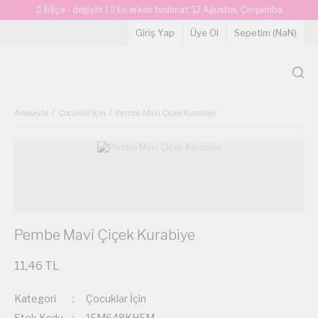
İl/İlçe - değiştir
|
En erken teslimat:
12 Ağustos, Çarşamba
Giriş Yap
Üye Ol
Sepetim (
NaN
)
Anasayfa
Çocuklar İçin
Pembe Mavi Çiçek Kurabiye
Pembe Mavi Çiçek Kurabiye
11,46 TL
Kategori
Çocuklar İçin
Stok Kodu
1EM648KHEM