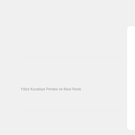
Yıldız Kurabiye Pembe ve Mavi Renk
Bu ürünün fiyat bilgisi, resim, ürün açıklamalarında ve diğer k
Görüş ve önerileriniz için teşekkür ederiz.
Ürün resmi kalitesiz, bozuk veya görüntülenemiyor.
Ürün açıklamasında eksik bilgiler bulunuyor.