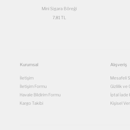
Mini Sigara Böreği
7,81 TL
Kurumsal
Alışveriş
İletişim
Mesafeli 
İletişim Formu
Gizlilik ve
Havale Bildirim Formu
İptal İade 
Kargo Takibi
Kişisel Ver