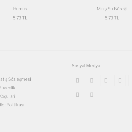
Humus
Miniş Su Böreği
5,73 TL
5,73 TL
Sosyal Medya
Satış Sözleşmesi
 Güvenlik
Koşullari
iler Politikası