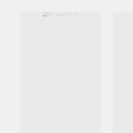
Ürün bilgilerinde hatalar bulunuyor.
Ürün fiyatı diğer sitelerden daha pahalı.
Bu ürüne benzer farklı alternatifler olmalı.