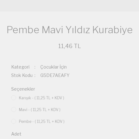
Pembe Mavi Yıldız Kurabiye
11,46 TL
Kategori
Çocuklar İçin
Stok Kodu
G5DE7AEAFY
Seçenekler
Karışık - ( 11,25 TL + KDV )
Mavi - ( 11,25 TL + KDV )
Pembe - ( 11,25 TL + KDV )
Adet