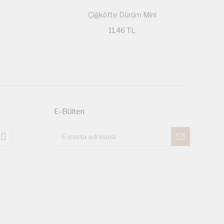
Çiğköfte Dürüm Mini
11,46 TL
E-Bülten