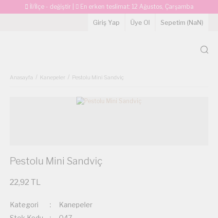
İl/İlçe - değiştir
|
En erken teslimat:
12 Ağustos, Çarşamba
Giriş Yap
Üye Ol
Sepetim (
NaN
)
Anasayfa
Kanepeler
Pestolu Mini Sandviç
Pestolu Mini Sandviç
22,92 TL
Kategori
Kanepeler
Stok Kodu
047