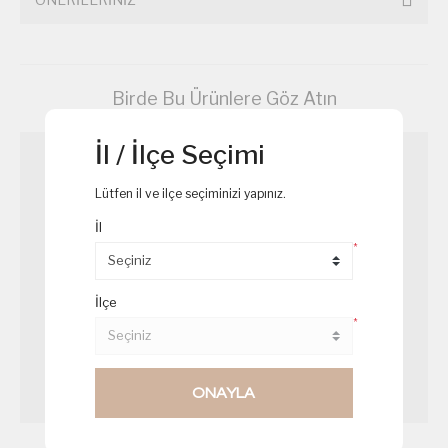
Birde Bu Ürünlere Göz Atın
İl / İlçe Seçimi
Lütfen il ve ilçe seçiminizi yapınız.
İl
*
İlçe
*
ONAYLA
Patates Salatası
Beyaz Rüya