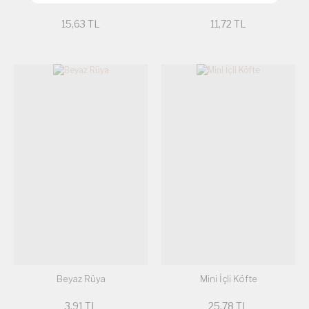
15,63 TL
11,72 TL
Beyaz Rüya
Mini İçli Köfte
3,91 TL
25,78 TL