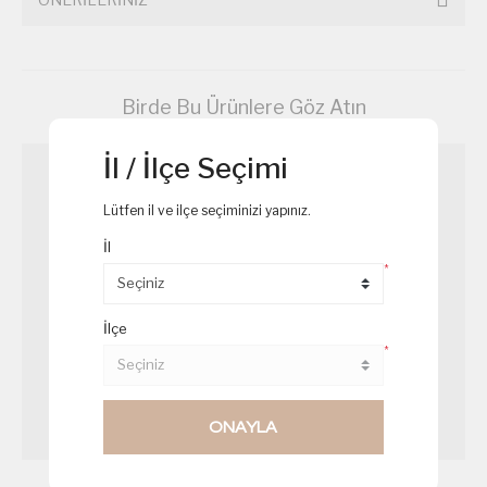
Birde Bu Ürünlere Göz Atın
İl / İlçe Seçimi
Lütfen il ve ilçe seçiminizi yapınız.
İl
*
İlçe
*
ONAYLA
Mavi Puding
Çam Ağacı Cupcake