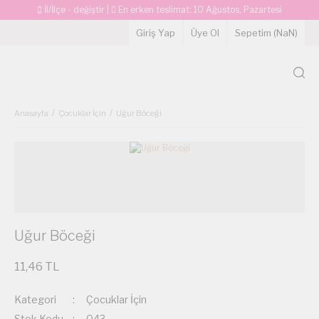
İl/İlçe - değiştir
|
En erken teslimat:
10 Ağustos, Pazartesi
Giriş Yap
Üye Ol
Sepetim (
NaN
)
Anasayfa
Çocuklar İçin
Uğur Böceği
Uğur Böceği
11,46 TL
Kategori
Çocuklar İçin
Stok Kodu
043